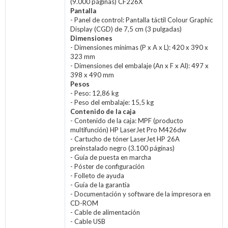
(9.000 páginas) CF226X
Pantalla
- Panel de control: Pantalla táctil Colour Graphic
Display (CGD) de 7,5 cm (3 pulgadas)
Dimensiones
- Dimensiones mínimas (P x A x L): 420 x 390 x
323 mm
- Dimensiones del embalaje (An x F x Al): 497 x
398 x 490 mm
Pesos
- Peso: 12,86 kg
- Peso del embalaje: 15,5 kg
Contenido de la caja
- Contenido de la caja: MPF (producto
multifunción) HP LaserJet Pro M426dw
- Cartucho de tóner LaserJet HP 26A
preinstalado negro (3.100 páginas)
- Guía de puesta en marcha
- Póster de configuración
- Folleto de ayuda
- Guía de la garantía
- Documentación y software de la impresora en
CD-ROM
- Cable de alimentación
- Cable USB