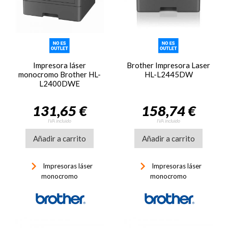
Impresora láser
Brother Impresora Laser
monocromo Brother HL-
HL-L2445DW
L2400DWE
131,65 €
158,74 €
IVA incluido
IVA incluido
Añadir a carrito
Añadir a carrito
keyboard_arrow_right
keyboard_arrow_right
Impresoras láser
Impresoras láser
monocromo
monocromo