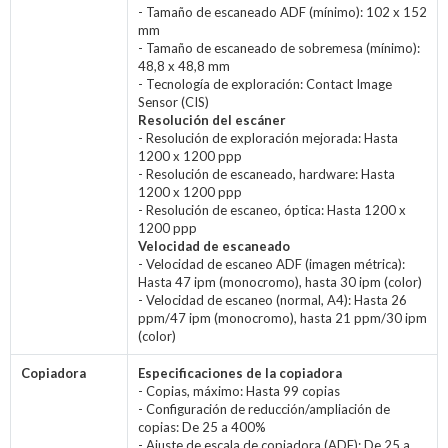
- Tamaño de escaneado ADF (mínimo): 102 x 152
mm
- Tamaño de escaneado de sobremesa (mínimo):
48,8 x 48,8 mm
- Tecnología de exploración: Contact Image
Sensor (CIS)
Resolución del escáner
- Resolución de exploración mejorada: Hasta
1200 x 1200 ppp
- Resolución de escaneado, hardware: Hasta
1200 x 1200 ppp
- Resolución de escaneo, óptica: Hasta 1200 x
1200 ppp
Velocidad de escaneado
- Velocidad de escaneo ADF (imagen métrica):
Hasta 47 ipm (monocromo), hasta 30 ipm (color)
- Velocidad de escaneo (normal, A4): Hasta 26
ppm/47 ipm (monocromo), hasta 21 ppm/30 ipm
(color)
Copiadora
Especificaciones de la copiadora
- Copias, máximo: Hasta 99 copias
- Configuración de reducción/ampliación de
copias: De 25 a 400%
- Ajuste de escala de copiadora (ADF): De 25 a