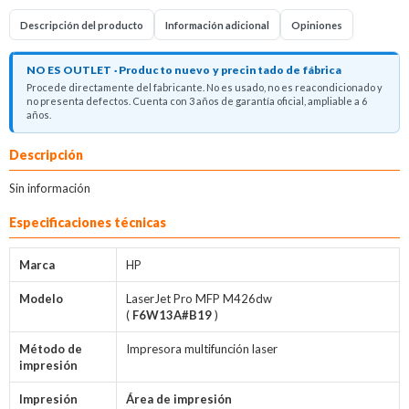
Descripción del producto
Información adicional
Opiniones
NO ES OUTLET · Producto nuevo y precintado de fábrica
Procede directamente del fabricante. No es usado, no es reacondicionado y
no presenta defectos. Cuenta con 3 años de garantía oficial, ampliable a 6
años.
Descripción
Sin información
Especificaciones técnicas
Marca
HP
Modelo
LaserJet Pro MFP M426dw
(
F6W13A#B19
)
Método de
Impresora multifunción laser
impresión
Impresión
Área de impresión