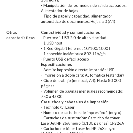
250 hojas)
- Manipulación de los medios de salida acabados:
Alimentador de hojas
- Tipo de papel y capacidad, alimentador
automático de documentos: Hojas: 50 (A4)
Otras
Conectividad y comunicaciones
características
- Puertos: 1 USB 2.0 de alta velocidad
- 1 USB host
- 1 Red Gigabit Ethernet 10/100/1000T
- 1 conexión inalámbrica 802.11b/g/n
- Puerto USB de fácil acceso
Especificaciones
- Admite impresión directa: Impresión USB
- Impresión a doble cara: Automática (estándar)
- Ciclo de trabajo (mensual, A4): Hasta 80 000
páginas
- Volumen de páginas mensuales recomendado:
750 a 4.000
Cartuchos y cabezales de impresión
- Technology: Laser
- Número de cartuchos de impresión: 1 (negro)
- Cartuchos de sustitución: Cartucho de tóner
LaserJet HP 26A negro (3.100 páginas) CF226A
- Cartucho de tóner LaserJet HP 26X negro