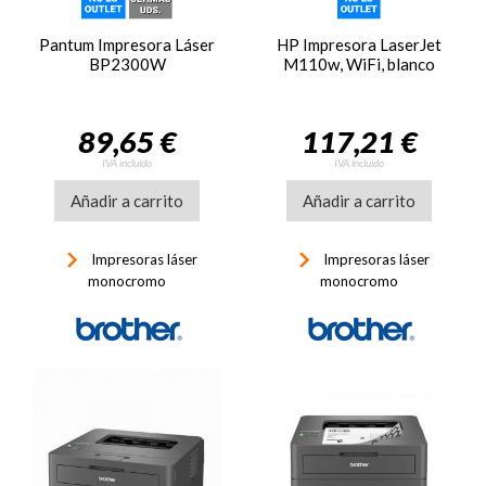
Pantum Impresora Láser
HP Impresora LaserJet
BP2300W
M110w, WiFi, blanco
89,65 €
117,21 €
IVA incluido
IVA incluido
Añadir a carrito
Añadir a carrito
keyboard_arrow_right
keyboard_arrow_right
Impresoras láser
Impresoras láser
monocromo
monocromo