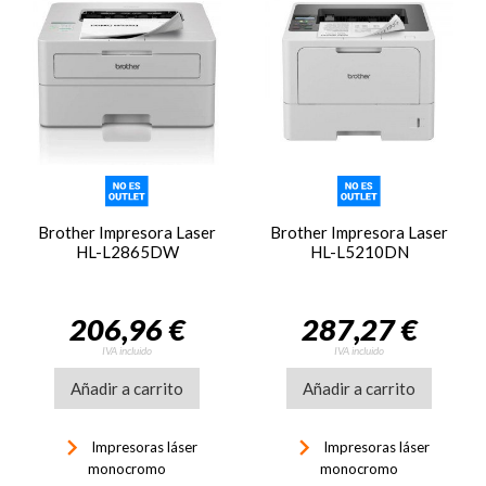
Brother Impresora Laser
Brother Impresora Laser
HL-L2865DW
HL-L5210DN
206,96 €
287,27 €
IVA incluido
IVA incluido
Añadir a carrito
Añadir a carrito
keyboard_arrow_right
keyboard_arrow_right
Impresoras láser
Impresoras láser
monocromo
monocromo