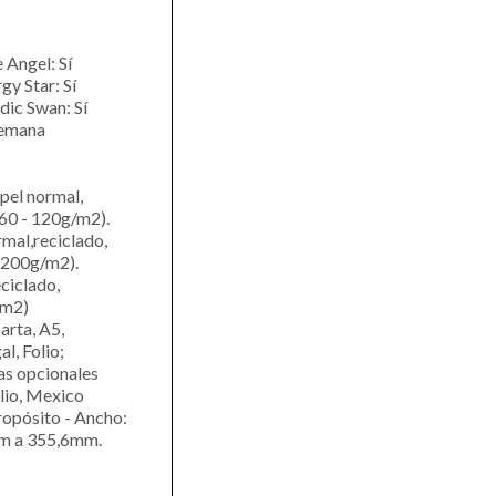
 Angel: Sí
y Star: Sí
dic Swan: Sí
semana
pel normal,
 60 - 120g/m2).
mal,reciclado,
- 200g/m2).
ciclado,
/m2)
arta, A5,
l, Folio;
as opcionales
olio, Mexico
ropósito - Ancho:
m a 355,6mm.