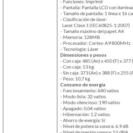
- Funciones: Imprimir
- Pantalla: Pantalla LCD con ilumina
- Tamaño de pantalla: 1 línea x 16 c
- Clasificación de láser:
Laser Clase 1 (IEC60825-1:2007)
- Tamaño máximo del papel: A4
- Memoria: 128MB
- Procesador: Cortex-A9 800MHz
- Tecnología: Láser
Dimensiones y pesos
- Con caja: 485 (An) x 450 (F) x 377
- Con caja: 13 kg
- Sin caja: 373 (An) x 388 (F) x 255 
- Peso: 10,7 kg
Consumo de energía
- Funcionamiento: 640 vatios
- Modo lista: 32 vatios
- Modo silencioso: 190 vatios
- Apagado: 0.04 vatios
- Hibernación: 1.2 vatios
- Ahorro de energía: Sí
- Nivel de potencia sonora: 6.9 dB
- Nivel de presión sonora: 52 dBA