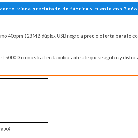
te, viene precintado de fábrica y cuenta con 3 años 
omo 40ppm 128MB dúplex USB negro a
precio oferta barato
co
HL-L5000D
en nuestra tienda online antes de que se agoten y disfrút
ra A4: