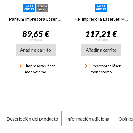
Pantum Impresora Láser BP2300W
HP Impresora LaserJet M110w, WiFi, blanco
89,65 €
117,21 €
IVA incluido
IVA incluido
Añadir a carrito
Añadir a carrito
keyboard_arrow_right
keyboard_arrow_right
Impresoras láser
Impresoras láser
monocromo
monocromo
Descripción del producto
Información adicional
Opinio