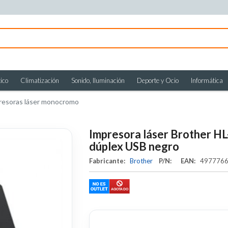
ico
Climatización
Sonido, Iluminación
Deporte y Ocio
Informática
resoras láser monocromo
Impresora láser Brother 
dúplex USB negro
Fabricante:
Brother
P/N:
EAN:
497776