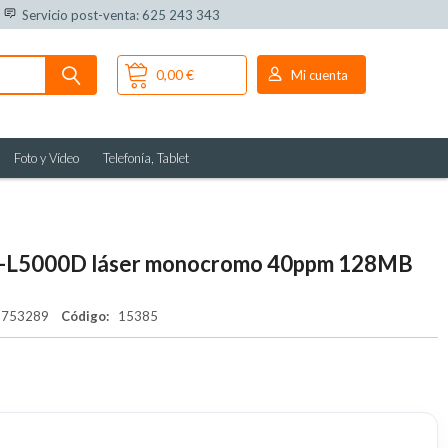
Servicio post-venta: 625 243 343
0,00 €
Mi cuenta
Foto y Vídeo
Telefonía, Tablet
HL-L5000D láser monocromo 40ppm 128MB
6753289
Código:
15385