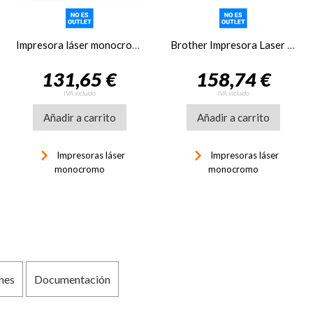
Impresora láser monocromo Brother HL-L2400DWE
Brother Impresora Laser HL-L2445DW
131,65 €
158,74 €
IVA incluido
IVA incluido
Añadir a carrito
Añadir a carrito
keyboard_arrow_right
keyboard_arrow_right
Impresoras láser
Impresoras láser
monocromo
monocromo
nes
Documentación