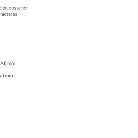
ción posterior
aracteres
 (Al) mm
(Al) mm