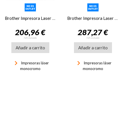
Brother Impresora Laser HL-L2865DW
Brother Impresora Laser HL-L5210DN
206,96 €
287,27 €
IVA incluido
IVA incluido
Añadir a carrito
Añadir a carrito
keyboard_arrow_right
keyboard_arrow_right
Impresoras láser
Impresoras láser
monocromo
monocromo