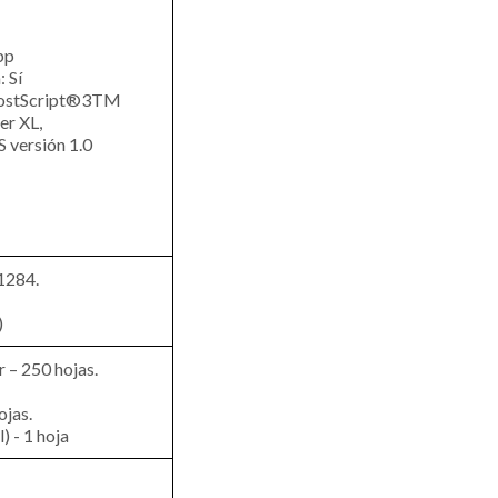
pp
 Sí
(PostScript®3TM
er XL,
 versión 1.0
1284.
)
 – 250 hojas.
ojas.
) - 1 hoja