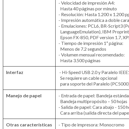
- Velocidad de impresión A4:
Hasta 40 páginas por minuto
- Resolución: Hasta 1.200 x 1.200 p
- Impresión automática a doble cara:
- Emulaciones: PCL6, BR-Script3 
LanguageEmulation), IBM Proprint
Epson FX-850, PDF version 1.7, XPS
- Tiempo de impresión 1ª página:
Menos de 7.2 segundos
- Volumen mensual recomendado:
Hasta 3.500 páginas
Interfaz
- Hi-Speed USB 2.0 y Paralelo IEEE
Se requiere un cable opcional
para soporte del Paralelo (PC5000
Manejo de papel
- Entrada de papel: Bandeja estándar
Bandeja multipropósito – 50 hojas
- Salida de papel: Cara abajo - 150 h
Cara arriba (salida directa del papel
Otras características
- Tipo de impresora: Monocromo