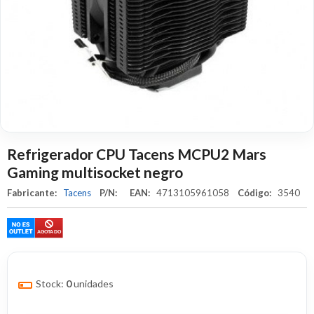
Refrigerador CPU Tacens MCPU2 Mars
Gaming multisocket negro
Fabricante:
Tacens
P/N:
EAN:
4713105961058
Código:
3540
Stock:
0
unidades