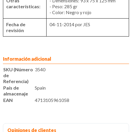
Otras
- Dimensiones: 93 x 75 x 125 mm
características:
- Peso: 285 gr
- Color: Negro y rojo
Fecha de
04-11-2014 por JES
revisión
Información adicional
SKU (Número
3540
de
Referencia)
País de
Spain
almacenaje
EAN
4713105961058
Opiniones de clientes