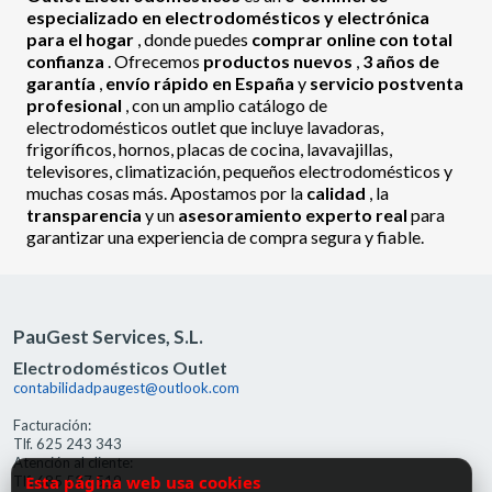
especializado en electrodomésticos y electrónica
para el hogar
, donde puedes
comprar online con total
confianza
. Ofrecemos
productos nuevos
,
3 años de
garantía
,
envío rápido en España
y
servicio postventa
profesional
, con un amplio catálogo de
electrodomésticos outlet que incluye lavadoras,
frigoríficos, hornos, placas de cocina, lavavajillas,
televisores, climatización, pequeños electrodomésticos y
muchas cosas más. Apostamos por la
calidad
, la
transparencia
y un
asesoramiento experto real
para
garantizar una experiencia de compra segura y fiable.
PauGest Services, S.L.
Electrodomésticos Outlet
contabilidadpaugest@outlook.com
Facturación:
Tlf. 625 243 343
Atención al cliente:
Esta página web usa cookies
Tlf. 685 527 519