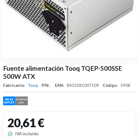
Fuente alimentación Tooq TQEP-500SSE
500W ATX
Fabricante:
Tooq
P/N:
EAN:
8433281007109
Código:
5908
20,61 €
IVA incluido