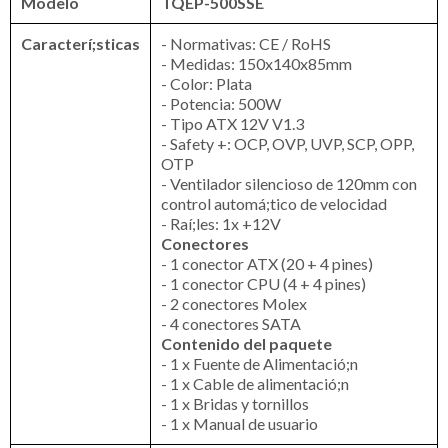
Modelo
TQEP-500SSE
Caracterí;sticas
- Normativas: CE / RoHS
- Medidas: 150x140x85mm
- Color: Plata
- Potencia: 500W
- Tipo ATX 12V V1.3
- Safety +: OCP, OVP, UVP, SCP, OPP,
OTP
- Ventilador silencioso de 120mm con
control automá;tico de velocidad
- Raí;les: 1x +12V
Conectores
- 1 conector ATX (20 + 4 pines)
- 1 conector CPU (4 + 4 pines)
- 2 conectores Molex
- 4 conectores SATA
Contenido del paquete
- 1 x Fuente de Alimentació;n
- 1 x Cable de alimentació;n
- 1 x Bridas y tornillos
- 1 x Manual de usuario