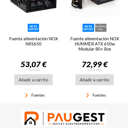
Fuente alimentación NOX
Fuente alimentación NOX
NXS650
HUMMER ATX 650w
Modular 80+ Bze
53,07 €
72,99 €
IVA incluido
IVA incluido
Añadir a carrito
Añadir a carrito
keyboard_arrow_right
keyboard_arrow_right
Fuentes
Fuentes