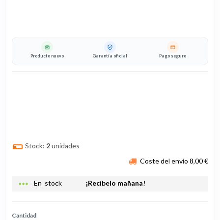
Producto nuevo
Garantía oficial
Pago seguro
Stock:
2
unidades
Coste del envío 8,00 €
more_horiz
En stock
¡Recíbelo mañana!
Cantidad