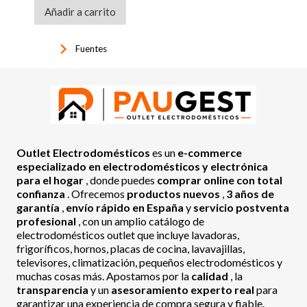
Añadir a carrito
keyboard_arrow_right
Fuentes
Outlet Electrodomésticos
es un
e-commerce
especializado en electrodomésticos y electrónica
para el hogar
, donde puedes
comprar online con total
confianza
. Ofrecemos
productos nuevos
,
3 años de
garantía
,
envío rápido en España
y
servicio postventa
profesional
, con un amplio catálogo de
electrodomésticos outlet que incluye lavadoras,
frigoríficos, hornos, placas de cocina, lavavajillas,
televisores, climatización, pequeños electrodomésticos y
muchas cosas más. Apostamos por la
calidad
, la
transparencia
y un
asesoramiento experto real
para
garantizar una experiencia de compra segura y fiable.