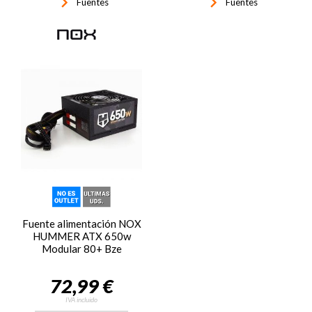
keyboard_arrow_right
keyboard_arrow_right
Fuentes
Fuentes
Fuente alimentación NOX
HUMMER ATX 650w
Modular 80+ Bze
72,99 €
IVA incluido