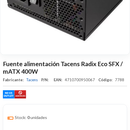
Fuente alimentación Tacens Radix Eco SFX /
mATX 400W
Fabricante:
Tacens
P/N:
EAN:
4710700950067
Código:
7788
Stock:
0
unidades