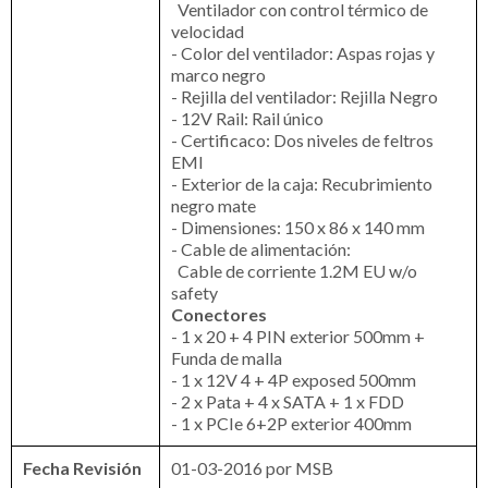
Ventilador con control térmico de
velocidad
- Color del ventilador: Aspas rojas y
marco negro
- Rejilla del ventilador: Rejilla Negro
- 12V Rail: Rail único
- Certificaco: Dos niveles de feltros
EMI
- Exterior de la caja: Recubrimiento
negro mate
- Dimensiones: 150 x 86 x 140 mm
- Cable de alimentación:
Cable de corriente 1.2M EU w/o
safety
Conectores
- 1 x 20 + 4 PIN exterior 500mm +
Funda de malla
- 1 x 12V 4 + 4P exposed 500mm
- 2 x Pata + 4 x SATA + 1 x FDD
- 1 x PCIe 6+2P exterior 400mm
Fecha Revisión
01-03-2016 por MSB