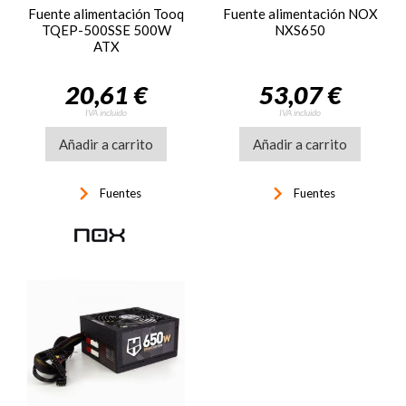
Fuente alimentación Tooq
Fuente alimentación NOX
TQEP-500SSE 500W
NXS650
ATX
20,61 €
53,07 €
IVA incluido
IVA incluido
Añadir a carrito
Añadir a carrito
keyboard_arrow_right
keyboard_arrow_right
Fuentes
Fuentes