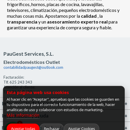
frigoríficos, hornos, placas de cocina, lavavajillas,
televisores, climatización, pequeños electrodomésticos y
muchas cosas más. Apostamos por la
calidad
, la
transparencia
y un
asesoramiento experto real
para
garantizar una experiencia de compra segura y fiable.
PauGest Services, S.L.
Electrodomésticos Outlet
contabilidadpaugest@outlook.com
Facturación:
Tlf. 625 243 343
Atención al cliente:
Esta página web usa cookies
Tlf. 685 527 519
Al hacer clic en "Aceptar", apruebas que las cookies se guarden en
Información de la empresa
tu dispositivo para el correcto funcionamiento de la web, hacer
analíticas de uso y colaborar con estudios de marketing.
Más información
Información y ayuda
1
FrigoGas · Centro de Ayuda
Aceptar todas
Rechazar
Ajustar Cookies