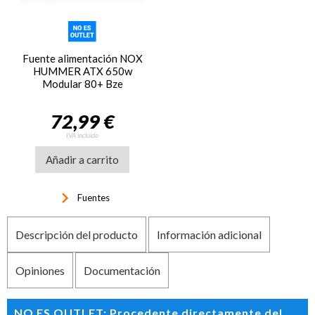
Fuente alimentación NOX
HUMMER ATX 650w
Modular 80+ Bze
72,99 €
IVA incluido
Añadir a carrito
keyboard_arrow_right
Fuentes
Descripción del producto
Información adicional
Opiniones
Documentación
NO ES OUTLET: Procedente directamente del