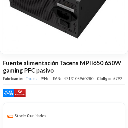
Fuente alimentación Tacens MPII650 650W
gaming PFC pasivo
Fabricante:
Tacens
P/N:
EAN:
4713105960280
Código:
5792
Stock:
0
unidades