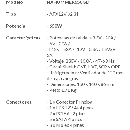
Modelo
NXHUMMER650GD
Tipo
- ATX12V v2.31
Potencia
-
650W
Caracterí;sticas
- Potencias de salida: +3.3V - 20A /
+5V - 20A /
+12V - 53A / -12V - 0.3A / +5VSB -
3A
- Voltaje: 230V - 10.0A - 47-63 Hz
- CircuitShield: OVP, UVP, SCP y OPP
- Refrigeració;n: Ventilador de 120 mm
de aspas negras
- Dimensiones: 150 x 140 x 86 mm
- Peso: 1.71 Kg
Conectores
- 1 x Conector Principal
- 1 x EPS 12V 4+4 pines
- 2 x PCIE 6+2 pines
- 5 x SATA 4 pines
- 3 x Molex 4 pines