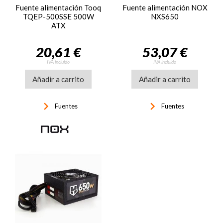
Fuente alimentación Tooq
Fuente alimentación NOX
TQEP-500SSE 500W
NXS650
ATX
20,61 €
53,07 €
IVA incluido
IVA incluido
Añadir a carrito
Añadir a carrito
keyboard_arrow_right
keyboard_arrow_right
Fuentes
Fuentes