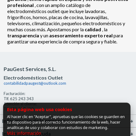
profesional
, con un amplio catálogo de
electrodomésticos outlet que incluye lavadoras,
frigoríficos, hornos, placas de cocina, lavavajillas,
televisores, climatización, pequeños electrodomésticos y
muchas cosas más. Apostamos por la
calidad
, la
transparencia
y un
asesoramiento experto real
para
garantizar una experiencia de compra segura y fiable.
PauGest Services, S.L.
Electrodomésticos Outlet
contabilidadpaugest@outlook.com
Facturación:
Tlf. 625 243 343
Atención al cliente:
Esta página web usa cookies
Tlf. 685 527 519
Al hacer clic en "Aceptar", apruebas que las cookies se guarden en
Información de la empresa
tu dispositivo para el correcto funcionamiento de la web, hacer
analíticas de uso y colaborar con estudios de marketing.
Más información
Información y ayuda