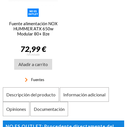
Fuente alimentación NOX
HUMMER ATX 650w
Modular 80+ Bze
72,99 €
IVA incluido
Añadir a carrito
keyboard_arrow_right
Fuentes
Descripción del producto
Información adicional
Opiniones
Documentación
NO ES OUTLET: Procedente directamente del