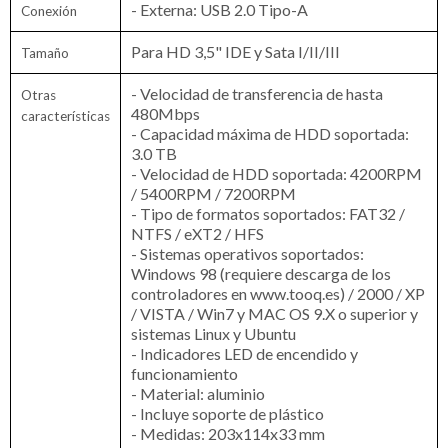
- Externa: USB 2.0 Tipo-A
Conexión
Para HD
3,5" IDE y Sata I/II/III
Tamaño
- Velocidad de transferencia de hasta
Otras
480Mbps
características
- Capacidad máxima de HDD soportada:
3.0 TB
- Velocidad de HDD soportada: 4200RPM
/ 5400RPM / 7200RPM
- Tipo de formatos soportados: FAT32 /
NTFS / eXT2 / HFS
- Sistemas operativos soportados:
Windows 98 (requiere descarga de los
controladores en www.tooq.es) / 2000 / XP
/ VISTA / Win7 y MAC OS 9.X o superior y
sistemas Linux y Ubuntu
- Indicadores LED de encendido y
funcionamiento
- Material: aluminio
- Incluye soporte de plástico
- Medidas: 203x114x33 mm