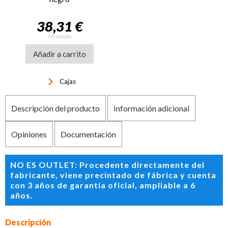
38,31 €
IVA incluido
Añadir a carrito
keyboard_arrow_right
Cajas
Descripción del producto
Información adicional
Opiniones
Documentación
NO ES OUTLET: Procedente directamente del
fabricante, viene precintado de fábrica y cuenta
con 3 años de garantía oficial, ampliable a 6
años.
Descripción