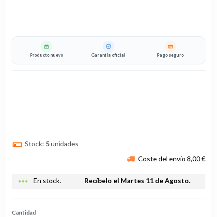
Producto nuevo
Garantía oficial
Pago seguro
Stock:
5
unidades
Coste del envío 8,00 €
more_horiz
En stock.
Recíbelo el Martes 11 de Agosto.
Cantidad