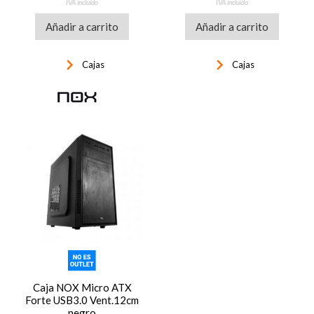
IVA incluido
IVA incluido
Añadir a carrito
Añadir a carrito
keyboard_arrow_right
keyboard_arrow_right
Cajas
Cajas
Caja NOX Micro ATX
Forte USB3.0 Vent.12cm
negro