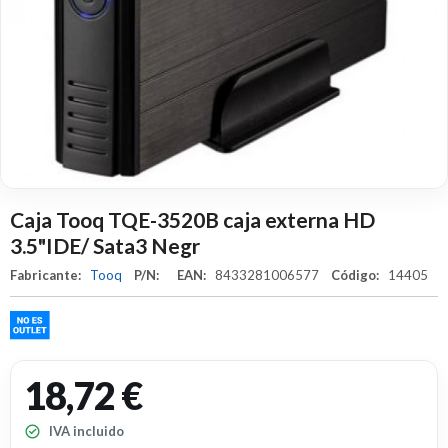
Caja Tooq TQE-3520B caja externa HD
3.5"IDE/ Sata3 Negr
Fabricante:
Tooq
P/N:
EAN:
8433281006577
Código:
14405
18,72 €
IVA incluido