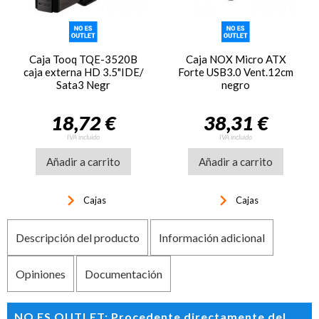
Caja Tooq TQE-3520B
Caja NOX Micro ATX
caja externa HD 3.5"IDE/
Forte USB3.0 Vent.12cm
Sata3 Negr
negro
18,72 €
38,31 €
IVA incluido
IVA incluido
Añadir a carrito
Añadir a carrito
keyboard_arrow_right
keyboard_arrow_right
Cajas
Cajas
Descripción del producto
Información adicional
Opiniones
Documentación
NO ES OUTLET: Procedente directamente del