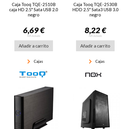
Caja Tooq TQE-2510B
Caja Tooq TQE-2530B
caja HD 2.5" Sata USB 2.0
HDD 2.5" Sata3 USB 3.0
negro
negro
6,69 €
8,22 €
IVA incluido
IVA incluido
Añadir a carrito
Añadir a carrito
keyboard_arrow_right
keyboard_arrow_right
Cajas
Cajas