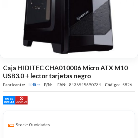
Caja HIDITEC CHA010006 Micro ATX M10
USB3.0 + lector tarjetas negro
Fabricante:
Hiditec
P/N:
EAN:
8436545690734
Código:
5826
Stock:
0
unidades