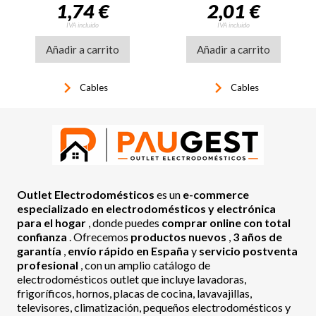
1,74 €
2,01 €
IVA incluido
IVA incluido
Añadir a carrito
Añadir a carrito
keyboard_arrow_right
keyboard_arrow_right
Cables
Cables
Outlet Electrodomésticos
es un
e-commerce
especializado en electrodomésticos y electrónica
para el hogar
, donde puedes
comprar online con total
confianza
. Ofrecemos
productos nuevos
,
3 años de
garantía
,
envío rápido en España
y
servicio postventa
profesional
, con un amplio catálogo de
electrodomésticos outlet que incluye lavadoras,
frigoríficos, hornos, placas de cocina, lavavajillas,
televisores, climatización, pequeños electrodomésticos y