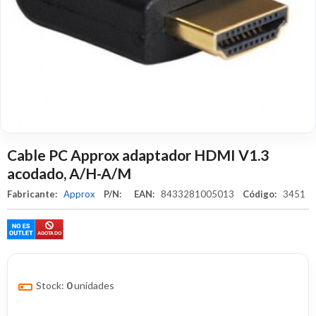
Cable PC Approx adaptador HDMI V1.3
acodado, A/H-A/M
Fabricante:
Approx
P/N:
EAN:
8433281005013
Código:
3451
Stock:
0
unidades