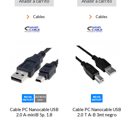
Añadir a carrito
Añadir a carrito
keyboard_arrow_right
keyboard_arrow_right
Cables
Cables
Cable PC Nanocable USB
Cable PC Nanocable USB
2.0 A-miniB 5p. 1.8
2.0 T A-B 3mt negro