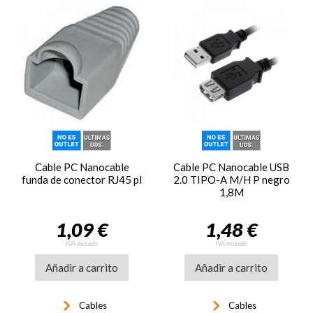
Cable PC Nanocable
Cable PC Nanocable USB
funda de conector RJ45 pl
2.0 TIPO-A M/H P negro
1,8M
1,09 €
1,48 €
IVA incluido
IVA incluido
Añadir a carrito
Añadir a carrito
keyboard_arrow_right
keyboard_arrow_right
Cables
Cables