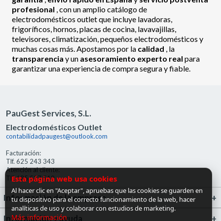
profesional
, con un amplio catálogo de
electrodomésticos outlet que incluye lavadoras,
frigoríficos, hornos, placas de cocina, lavavajillas,
televisores, climatización, pequeños electrodomésticos y
muchas cosas más. Apostamos por la
calidad
, la
transparencia
y un
asesoramiento experto real
para
garantizar una experiencia de compra segura y fiable.
PauGest Services, S.L.
Electrodomésticos Outlet
contabilidadpaugest@outlook.com
Facturación:
Tlf. 625 243 343
Atención al cliente:
Esta página web usa cookies
Tlf. 685 527 519
Al hacer clic en "Aceptar", apruebas que las cookies se guarden en
Información de la empresa
tu dispositivo para el correcto funcionamiento de la web, hacer
analíticas de uso y colaborar con estudios de marketing.
Más información
Información y ayuda