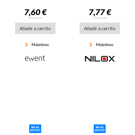
7,60 €
7,77 €
IVA incluido
IVA incluido
Añadir a carrito
Añadir a carrito
keyboard_arrow_right
keyboard_arrow_right
Maletines
Maletines