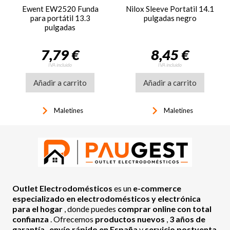
Ewent EW2520 Funda
Nilox Sleeve Portatil 14.1
para portátil 13.3
pulgadas negro
pulgadas
7,79 €
8,45 €
IVA incluido
IVA incluido
Añadir a carrito
Añadir a carrito
keyboard_arrow_right
keyboard_arrow_right
Maletines
Maletines
Outlet Electrodomésticos
es un
e-commerce
especializado en electrodomésticos y electrónica
para el hogar
, donde puedes
comprar online con total
confianza
. Ofrecemos
productos nuevos
,
3 años de
garantía
,
envío rápido en España
y
servicio postventa