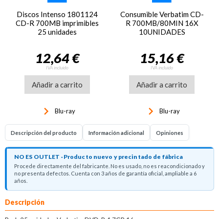
Discos Intenso 1801124
Consumible Verbatim CD-
CD-R 700MB imprimibles
R 700MB/80MIN 16X
25 unidades
10UNIDADES
12,64 €
15,16 €
IVA incluido
IVA incluido
Añadir a carrito
Añadir a carrito
keyboard_arrow_right
keyboard_arrow_right
Blu-ray
Blu-ray
Descripción del producto
Información adicional
Opiniones
NO ES OUTLET · Producto nuevo y precintado de fábrica
Procede directamente del fabricante. No es usado, no es reacondicionado y
no presenta defectos. Cuenta con 3 años de garantía oficial, ampliable a 6
años.
Descripción