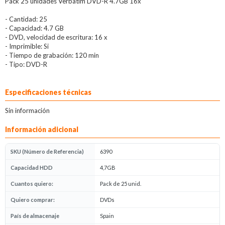
Pack 25 unidades Verbatim DVD-R 4.7GB 16x
- Cantidad: 25
- Capacidad: 4.7 GB
- DVD, velocidad de escritura: 16 x
- Imprimible: Si
- Tiempo de grabación: 120 min
- Tipo: DVD-R
Especificaciones técnicas
Sin información
Información adicional
SKU (Número de Referencia)
6390
Capacidad HDD
4,7GB
Cuantos quiero:
Pack de 25 unid.
Quiero comprar:
DVDs
País de almacenaje
Spain