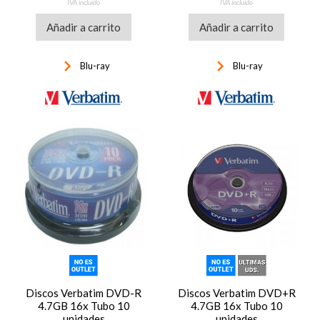
IVA incluido
IVA incluido
Añadir a carrito
Añadir a carrito
keyboard_arrow_right
keyboard_arrow_right
Blu-ray
Blu-ray
Discos Verbatim DVD-R
Discos Verbatim DVD+R
4.7GB 16x Tubo 10
4.7GB 16x Tubo 10
unidades
unidades