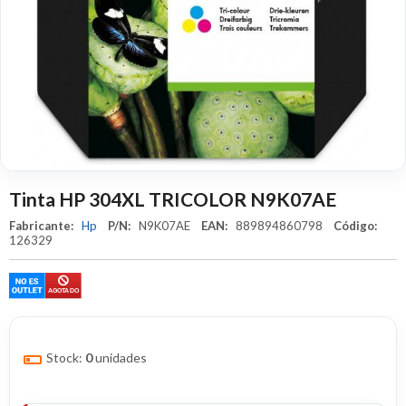
Tinta HP 304XL TRICOLOR N9K07AE
Fabricante:
Hp
P/N:
N9K07AE
EAN:
889894860798
Código:
126329
Stock:
0
unidades