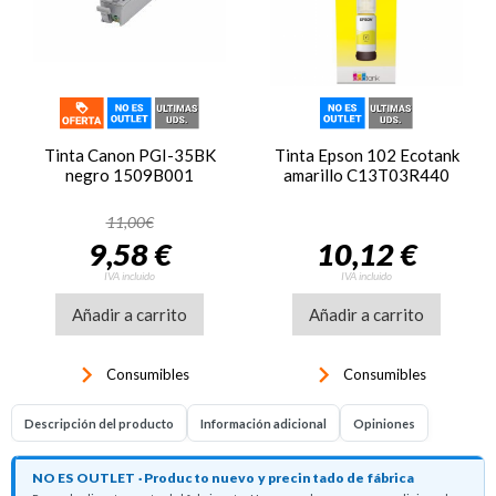
Tinta Canon PGI-35BK
Tinta Epson 102 Ecotank
negro 1509B001
amarillo C13T03R440
11,00€
9,58 €
10,12 €
IVA incluido
IVA incluido
Añadir a carrito
Añadir a carrito
keyboard_arrow_right
keyboard_arrow_right
Consumibles
Consumibles
Descripción del producto
Información adicional
Opiniones
NO ES OUTLET · Producto nuevo y precintado de fábrica