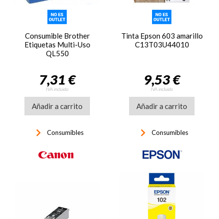
Consumible Brother
Tinta Epson 603 amarillo
Etiquetas Multi-Uso
C13T03U44010
QL550
7,31 €
9,53 €
IVA incluido
IVA incluido
Añadir a carrito
Añadir a carrito
keyboard_arrow_right
keyboard_arrow_right
Consumibles
Consumibles