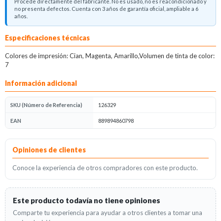
Procede directamente del fabricante. No es usado, no es reacondicionado y
no presenta defectos. Cuenta con 3 años de garantía oficial, ampliable a 6
años.
Descripción del producto
Especificaciones técnicas
Colores de impresión: Cian, Magenta, Amarillo,Volumen de tinta de color:
7
Información adicional
SKU (Número de Referencia)
126329
EAN
889894860798
Opiniones
Opiniones de clientes
Conoce la experiencia de otros compradores con este producto.
Este producto todavía no tiene opiniones
Comparte tu experiencia para ayudar a otros clientes a tomar una