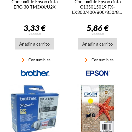
Consumible Epson cinta
Consumible Epson cinta
ERC-38 TM3XX/U2X
C13S015019 FX-
LX300/400/800/850/870/80
3,33 €
5,86 €
IVA incluido
IVA incluido
Añadir a carrito
Añadir a carrito
keyboard_arrow_right
keyboard_arrow_right
Consumibles
Consumibles