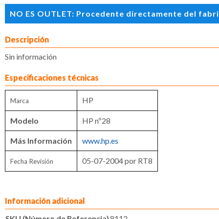
NO ES OUTLET: Procedente directamente del fabrican
Descripción
Sin información
Especificaciones técnicas
HP
Marca
Modelo
HP nº28
Más Información
www.hp.es
05-07-2004 por RT8
Fecha Revisión
Información adicional
SKU (Número de Referencia)
8112