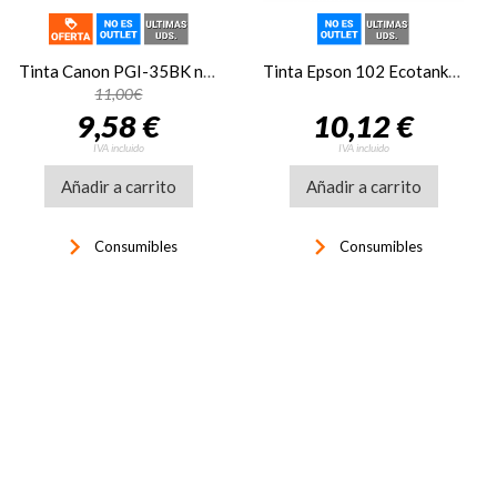
Tinta Canon PGI-35BK negro 1509B001
Tinta Epson 102 Ecotank amarillo C13T03R440
11,00€
9,58 €
10,12 €
IVA incluido
IVA incluido
Añadir a carrito
Añadir a carrito
keyboard_arrow_right
keyboard_arrow_right
Consumibles
Consumibles