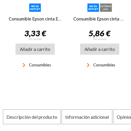
Consumible Epson cinta ERC-38 TM3XX/U2X
Consumible Epson cinta C13S015019 FX-LX300/400/800/850/870/80
3,33 €
5,86 €
IVA incluido
IVA incluido
Añadir a carrito
Añadir a carrito
keyboard_arrow_right
keyboard_arrow_right
Consumibles
Consumibles
Descripción del producto
Información adicional
Opinio