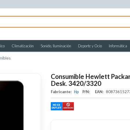
ico
Climatización
Sonido, Iluminación
Deporte y Ocio
Informática
mibles
Consumible Hewlett Packar
Desk. 3420/3320
Fabricante:
Hp
P/N:
EAN:
808736152