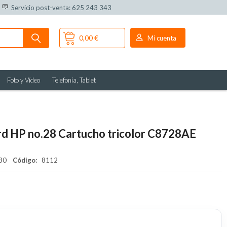
Servicio post-venta: 625 243 343
0,00 €
Mi cuenta
Foto y Vídeo
Telefonía, Tablet
d HP no.28 Cartucho tricolor C8728AE
730
Código:
8112