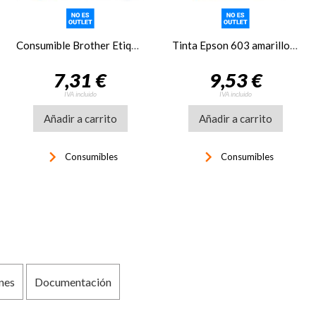
Consumible Brother Etiquetas Multi-Uso QL550
Tinta Epson 603 amarillo C13T03U44010
7,31 €
9,53 €
IVA incluido
IVA incluido
Añadir a carrito
Añadir a carrito
keyboard_arrow_right
keyboard_arrow_right
Consumibles
Consumibles
nes
Documentación