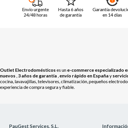
Envío urgente
Hasta 6 años
Garantía devoluci
24/48 horas
de garantía
en 14 días
Outlet Electrodomésticos
es un
e-commerce especializado en
nuevos
,
3 años de garantía
,
envío rápido en España
y
servic
cocina, lavavajillas, televisores, climatización, pequeños electr
experiencia de compra segura y fiable.
PauGest Services, S.L.
Informació