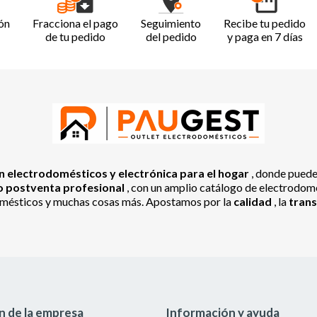
ón
Fracciona el pago
Seguimiento
Recibe tu pedido
de tu pedido
del pedido
y paga en 7 días
 electrodomésticos y electrónica para el hogar
, donde pued
io postventa profesional
, con un amplio catálogo de electrodomés
odomésticos y muchas cosas más. Apostamos por la
calidad
, la
tran
n de la empresa
Información y ayuda