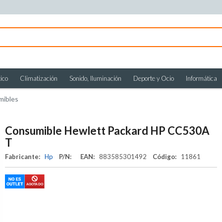
ico
Climatización
Sonido, Iluminación
Deporte y Ocio
Informática
mibles
Consumible Hewlett Packard HP CC530A
T
Fabricante:
Hp
P/N:
EAN:
883585301492
Código:
11861