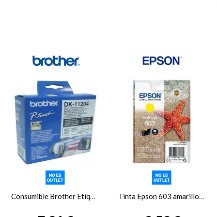
Consumible Brother Etiquetas Multi-Uso QL550
Tinta Epson 603 amarillo C13T03U44010