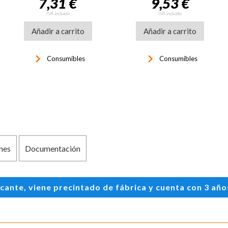
7,31 €
9,53 €
IVA incluido
IVA incluido
Añadir a carrito
Añadir a carrito
keyboard_arrow_right
keyboard_arrow_right
Consumibles
Consumibles
nes
Documentación
te, viene precintado de fábrica y cuenta con 3 años 