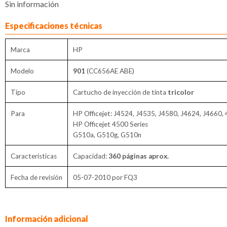
Sin información
Especificaciones técnicas
Marca
HP
Modelo
901
(CC656AE ABE)
Tipo
Cartucho de inyección de tinta
tricolor
Para
HP Officejet: J4524, J4535, J4580, J4624, J4660,
HP Officejet 4500 Series
G510a, G510g, G510n
Características
Capacidad:
360 páginas aprox.
Fecha de revisión
05-07-2010 por FQ3
Información adicional