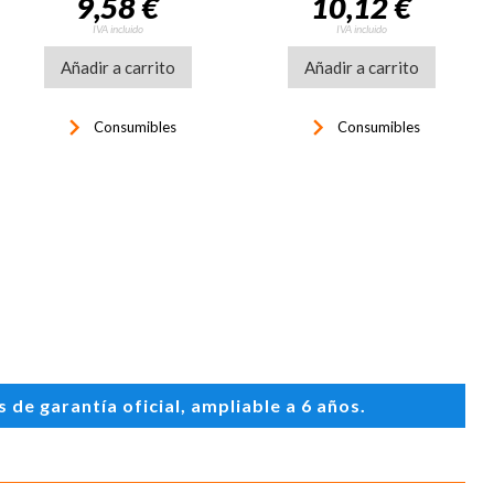
9,58 €
10,12 €
IVA incluido
IVA incluido
Añadir a carrito
Añadir a carrito
keyboard_arrow_right
keyboard_arrow_right
Consumibles
Consumibles
de garantía oficial, ampliable a 6 años.