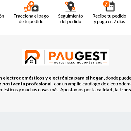
ón
Fracciona el pago
Seguimiento
Recibe tu pedido
de tu pedido
del pedido
y paga en 7 días
 electrodomésticos y electrónica para el hogar
, donde pued
io postventa profesional
, con un amplio catálogo de electrodomés
odomésticos y muchas cosas más. Apostamos por la
calidad
, la
tran