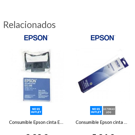
Relacionados
Consumible Epson cinta ERC-38 TM3XX/U2X
Consumible Epson cinta C13S015019 FX-LX300/400/800/850/870/80