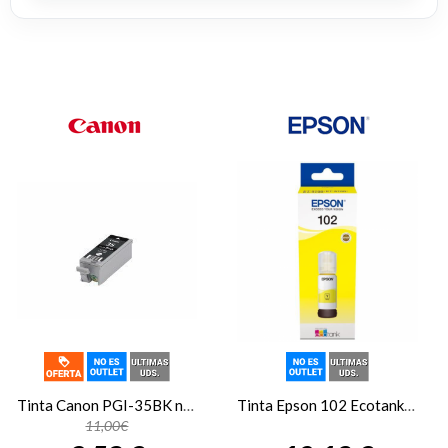
Tinta Canon PGI-35BK negro 1509B001
Tinta Epson 102 Ecotank amarillo C13T03R440
11,00€