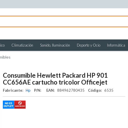
ico
Climatización
Sonido, Iluminación
Deporte y Ocio
Informática
mibles
Consumible Hewlett Packard HP 901
CC656AE cartucho tricolor Officejet
Fabricante:
Hp
P/N:
EAN:
884962780435
Código:
6535