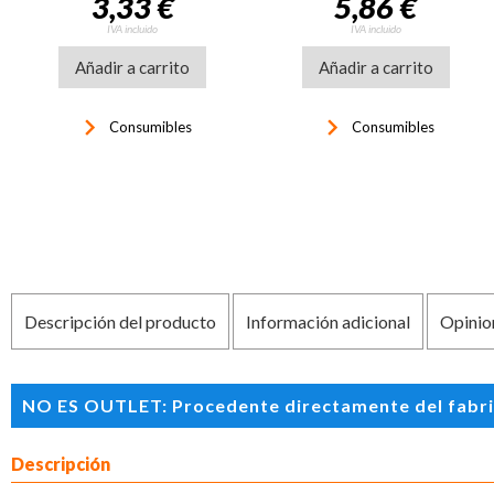
3,33 €
5,86 €
IVA incluido
IVA incluido
Añadir a carrito
Añadir a carrito
keyboard_arrow_right
keyboard_arrow_right
Consumibles
Consumibles
Descripción del producto
Información adicional
Opinio
NO ES OUTLET: Procedente directamente del fabrican
Descripción