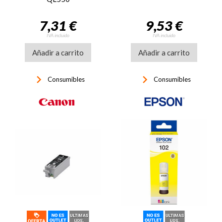
7,31 €
9,53 €
IVA incluido
IVA incluido
Añadir a carrito
Añadir a carrito
keyboard_arrow_right
keyboard_arrow_right
Consumibles
Consumibles