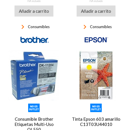
IVA incluido
IVA incluido
Añadir a carrito
Añadir a carrito
keyboard_arrow_right
keyboard_arrow_right
Consumibles
Consumibles
Consumible Brother
Tinta Epson 603 amarillo
Etiquetas Multi-Uso
C13T03U44010
QL550