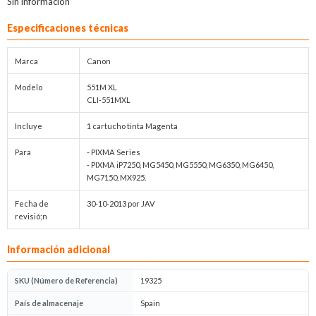
Sin información
Especificaciones técnicas
Marca
Canon
Modelo
551M XL
CLI-551MXL
Incluye
1 cartucho tinta Magenta
Para
- PIXMA Series
- PIXMA iP7250, MG5450, MG5550, MG6350, MG6450,
MG7150, MX925.
Fecha de
30-10-2013 por JAV
revisió;n
Información adicional
SKU (Número de Referencia)
19325
País de almacenaje
Spain