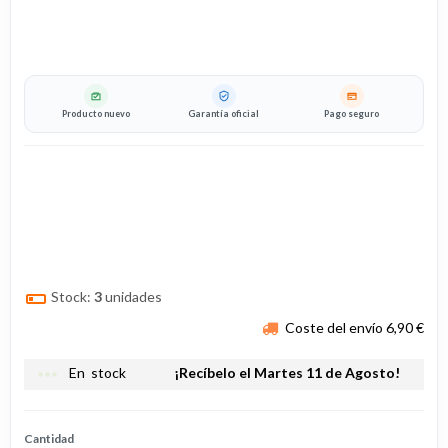
Producto nuevo
Garantía oficial
Pago seguro
Stock:
3
unidades
Coste del envío 6,90 €
more_horiz
En stock
¡Recíbelo el Martes 11 de Agosto!
Cantidad