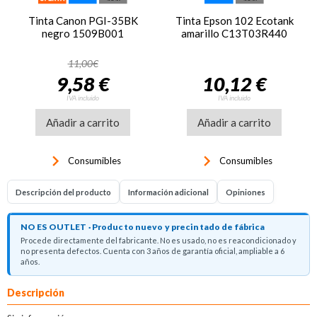
Tinta Canon PGI-35BK
Tinta Epson 102 Ecotank
negro 1509B001
amarillo C13T03R440
11,00€
9,58 €
10,12 €
IVA incluido
IVA incluido
Añadir a carrito
Añadir a carrito
keyboard_arrow_right
keyboard_arrow_right
Consumibles
Consumibles
Descripción del producto
Información adicional
Opiniones
NO ES OUTLET · Producto nuevo y precintado de fábrica
Procede directamente del fabricante. No es usado, no es reacondicionado y
no presenta defectos. Cuenta con 3 años de garantía oficial, ampliable a 6
años.
Descripción