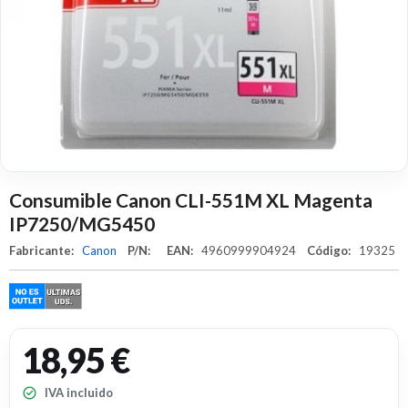
Consumible Canon CLI-551M XL Magenta
IP7250/MG5450
Fabricante:
Canon
P/N:
EAN:
4960999904924
Código:
19325
18,95 €
IVA incluido