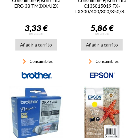
Consumible Epson cinta
Consumible Epson cinta
ERC-38 TM3XX/U2X
C13S015019 FX-
LX300/400/800/850/870/80
3,33 €
5,86 €
IVA incluido
IVA incluido
Añadir a carrito
Añadir a carrito
keyboard_arrow_right
keyboard_arrow_right
Consumibles
Consumibles