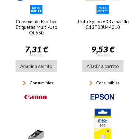
Consumible Brother
Tinta Epson 603 amarillo
Etiquetas Multi-Uso
C13T03U44010
QL550
7,31 €
9,53 €
IVA incluido
IVA incluido
Añadir a carrito
Añadir a carrito
keyboard_arrow_right
keyboard_arrow_right
Consumibles
Consumibles