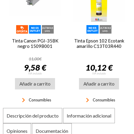
Tinta Canon PGI-35BK
Tinta Epson 102 Ecotank
negro 1509B001
amarillo C13T03R440
11,00€
9,58 €
10,12 €
IVA incluido
IVA incluido
Añadir a carrito
Añadir a carrito
keyboard_arrow_right
keyboard_arrow_right
Consumibles
Consumibles
Descripción del producto
Información adicional
Opiniones
Documentación