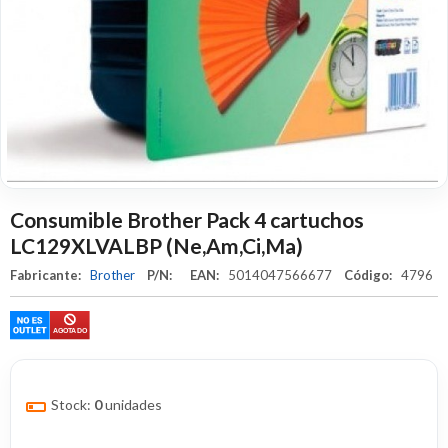
Consumible Brother Pack 4 cartuchos
LC129XLVALBP (Ne,Am,Ci,Ma)
Fabricante:
Brother
P/N:
EAN:
5014047566677
Código:
4796
Stock:
0
unidades