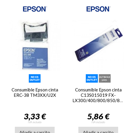
Consumible Epson cinta
Consumible Epson cinta
ERC-38 TM3XX/U2X
C13S015019 FX-
LX300/400/800/850/870/80
3,33 €
5,86 €
IVA incluido
IVA incluido
Añadir a carrito
Añadir a carrito