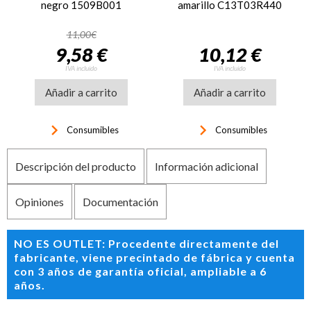
negro 1509B001
amarillo C13T03R440
11,00€
9,58 €
10,12 €
IVA incluido
IVA incluido
Añadir a carrito
Añadir a carrito
keyboard_arrow_right
keyboard_arrow_right
Consumibles
Consumibles
Descripción del producto
Información adicional
Opiniones
Documentación
NO ES OUTLET: Procedente directamente del
fabricante, viene precintado de fábrica y cuenta
con 3 años de garantía oficial, ampliable a 6
años.