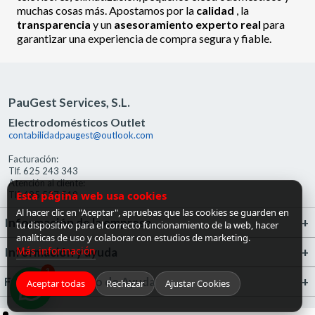
muchas cosas más. Apostamos por la
calidad
, la
transparencia
y un
asesoramiento experto real
para
garantizar una experiencia de compra segura y fiable.
PauGest Services, S.L.
Electrodomésticos Outlet
contabilidadpaugest@outlook.com
Facturación:
Tlf. 625 243 343
Atención al cliente:
Esta página web usa cookies
Tlf. 685 527 519
Al hacer clic en "Aceptar", apruebas que las cookies se guarden en
Información de la empresa
tu dispositivo para el correcto funcionamiento de la web, hacer
analíticas de uso y colaborar con estudios de marketing.
Más información
Información y ayuda
1
FrigoGas · Centro de Ayuda
Aceptar todas
Rechazar
Ajustar Cookies
¡Hola! ¿en qué puedo ayudarte?