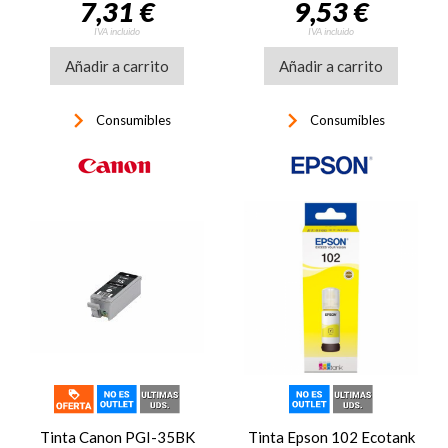
7,31 €
9,53 €
IVA incluido
IVA incluido
Añadir a carrito
Añadir a carrito
keyboard_arrow_right
keyboard_arrow_right
Consumibles
Consumibles
Tinta Canon PGI-35BK
Tinta Epson 102 Ecotank