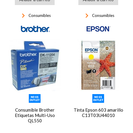
keyboard_arrow_right
keyboard_arrow_right
Consumibles
Consumibles
Consumible Brother
Tinta Epson 603 amarillo
Etiquetas Multi-Uso
C13T03U44010
QL550