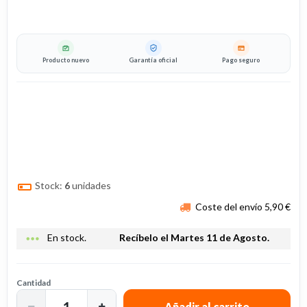
Producto nuevo
Garantía oficial
Pago seguro
Stock:
6
unidades
Coste del envío 5,90 €
more_horiz
En stock.
Recíbelo el Martes 11 de Agosto.
Cantidad