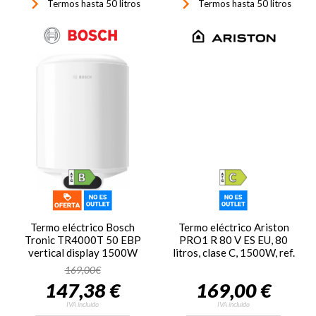
keyboard_arrow_right
keyboard_arrow_right
Termos hasta 50 litros
Termos hasta 50 litros
Termo eléctrico Bosch
Termo eléctrico Ariston
Tronic TR4000T 50 EBP
PRO1 R 80 V ES EU, 80
vertical display 1500W
litros, clase C, 1500W, ref.
termostato clase B ref:
3201927, blanco
169,00€
7736505973 blanco
147,38 €
169,00 €
IVA incluido
IVA incluido