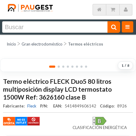
Inicio
Gran electrodoméstico
Termos eléctricos
1
/
8
Termo eléctrico FLECK Duo5 80 litros
multiposición display LCD termostato
1500W Ref: 3626160 clase B
Fabricante:
Fleck
P/N:
EAN:
5414849606142
Código:
8926
CLASIFICACIÓN ENERGÉTICA