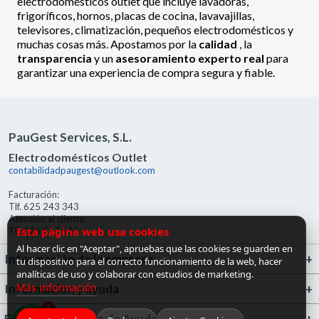
electrodomésticos outlet que incluye lavadoras,
frigoríficos, hornos, placas de cocina, lavavajillas,
televisores, climatización, pequeños electrodomésticos y
muchas cosas más. Apostamos por la
calidad
, la
transparencia
y un
asesoramiento experto real
para
garantizar una experiencia de compra segura y fiable.
PauGest Services, S.L.
Electrodomésticos Outlet
contabilidadpaugest@outlook.com
Facturación:
Tlf. 625 243 343
Atención al cliente:
Esta página web usa cookies
Tlf. 685 527 519
Al hacer clic en "Aceptar", apruebas que las cookies se guarden en
Información de la empresa
tu dispositivo para el correcto funcionamiento de la web, hacer
analíticas de uso y colaborar con estudios de marketing.
Más información
Información y ayuda
1
FrigoGas · Centro de Ayuda