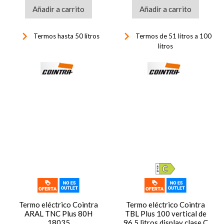
Añadir a carrito
Añadir a carrito
keyboard_arrow_right
keyboard_arrow_right
Termos hasta 50 litros
Termos de 51 litros a 100
litros
Termo eléctrico Cointra
Termo eléctrico Cointra
ARAL TNC Plus 80H
TBL Plus 100 vertical de
18035
96.5 litros display clase C