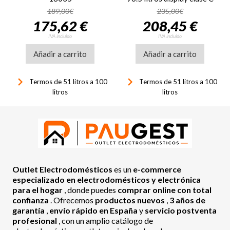
1500W ref:
189,00€
235,00€
VGRM57WKX blanco
175,62 €
208,45 €
IVA incluido
IVA incluido
Añadir a carrito
Añadir a carrito
keyboard_arrow_right
keyboard_arrow_right
Termos de 51 litros a 100
Termos de 51 litros a 100
litros
litros
Outlet Electrodomésticos
es un
e-commerce
especializado en electrodomésticos y electrónica
para el hogar
, donde puedes
comprar online con total
confianza
. Ofrecemos
productos nuevos
,
3 años de
garantía
,
envío rápido en España
y
servicio postventa
profesional
, con un amplio catálogo de