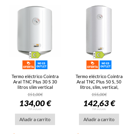
Termo eléctrico Cointra
Termo eléctrico Cointra
Aral TNC Plus 30 S 30
Aral TNC Plus 50 S, 50
litros slim vertical
litros, slim, vertical,
termostato termómetro
termostato, termómetro,
151,00€
155,00€
1500W Ref: 18030 clase
1500W, ref. 18032, clase
134,00 €
142,63 €
C
C
IVA incluido
IVA incluido
Añadir a carrito
Añadir a carrito