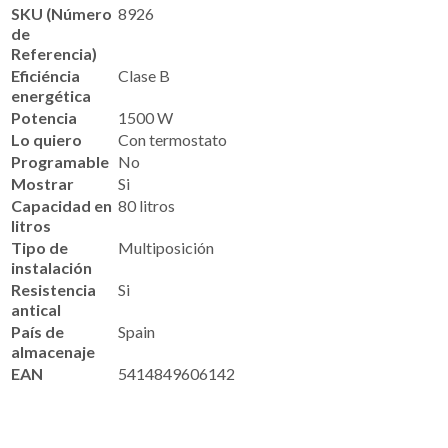
SKU (Número
8926
de
Referencia)
Eficiéncia
Clase B
energética
Potencia
1500 W
Lo quiero
Con termostato
Programable
No
Mostrar
Si
Capacidad en
80 litros
litros
Tipo de
Multiposición
instalación
Resistencia
Si
antical
País de
Spain
almacenaje
EAN
5414849606142