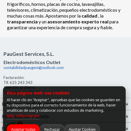
frigoríficos, hornos, placas de cocina, lavavajillas,
televisores, climatización, pequeños electrodomésticos y
muchas cosas más. Apostamos por la
calidad
, la
transparencia
y un
asesoramiento experto real
para
garantizar una experiencia de compra segura y fiable.
PauGest Services, S.L.
Electrodomésticos Outlet
contabilidadpaugest@outlook.com
Facturación:
Tlf. 625 243 343
Atención al cliente:
Esta página web usa cookies
Tlf. 685 527 519
Al hacer clic en "Aceptar", apruebas que las cookies se guarden en
Información de la empresa
tu dispositivo para el correcto funcionamiento de la web, hacer
analíticas de uso y colaborar con estudios de marketing.
Más información
Información y ayuda
1
FrigoGas · Centro de Ayuda
Aceptar todas
Rechazar
Ajustar Cookies