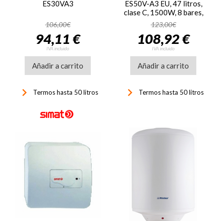
ES30VA3
ES50V-A3 EU, 47 litros,
clase C, 1500W, 8 bares,
IPX4, 75ºC, blanco
106,00€
123,00€
94,11 €
108,92 €
IVA incluido
IVA incluido
Añadir a carrito
Añadir a carrito
keyboard_arrow_right
keyboard_arrow_right
Termos hasta 50 litros
Termos hasta 50 litros