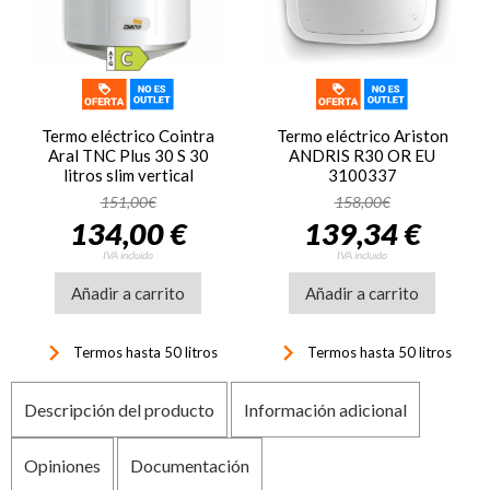
Termo eléctrico Cointra
Termo eléctrico Ariston
Aral TNC Plus 30 S 30
ANDRIS R30 OR EU
litros slim vertical
3100337
termostato termómetro
151,00€
158,00€
1500W Ref: 18030 clase
134,00 €
139,34 €
C
IVA incluido
IVA incluido
Añadir a carrito
Añadir a carrito
keyboard_arrow_right
keyboard_arrow_right
Termos hasta 50 litros
Termos hasta 50 litros
Descripción del producto
Información adicional
Opiniones
Documentación