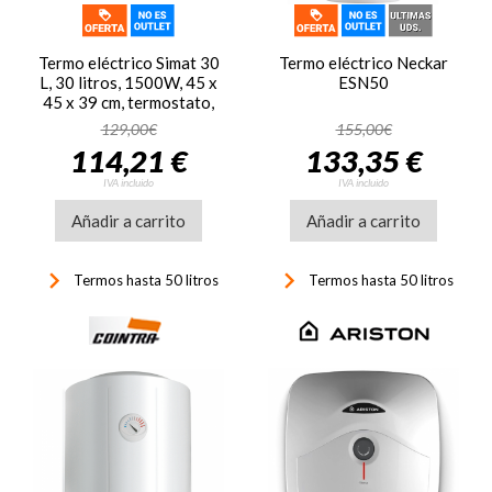
Termo eléctrico Simat 30
Termo eléctrico Neckar
L, 30 litros, 1500W, 45 x
ESN50
45 x 39 cm, termostato,
resistencia blindada,
129,00€
155,00€
blanco
114,21 €
133,35 €
IVA incluido
IVA incluido
Añadir a carrito
Añadir a carrito
keyboard_arrow_right
keyboard_arrow_right
Termos hasta 50 litros
Termos hasta 50 litros