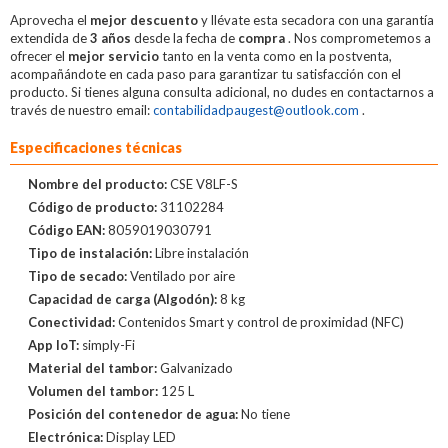
Aprovecha el
mejor descuento
y llévate esta secadora con una garantía
extendida de
3 años
desde la fecha de
compra
. Nos comprometemos a
ofrecer el
mejor servicio
tanto en la venta como en la postventa,
acompañándote en cada paso para garantizar tu satisfacción con el
producto. Si tienes alguna consulta adicional, no dudes en contactarnos a
través de nuestro email:
contabilidadpaugest@outlook.com
.
Especificaciones técnicas
Nombre del producto:
CSE V8LF-S
Código de producto:
31102284
Código EAN:
8059019030791
Tipo de instalación:
Libre instalación
Tipo de secado:
Ventilado por aire
Capacidad de carga (Algodón):
8 kg
Conectividad:
Contenidos Smart y control de proximidad (NFC)
App IoT:
simply-Fi
Material del tambor:
Galvanizado
Volumen del tambor:
125 L
Posición del contenedor de agua:
No tiene
Electrónica:
Display LED