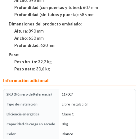
Ancho:
596 mm
Profundidad (con puertas y tubos):
607 mm
Profundidad (sin tubos y puerta):
585 mm
Dimensiones del producto embalado:
Altura:
890 mm
Ancho:
650 mm
Profundidad:
620 mm
Peso:
Peso bruto:
32,2 kg
Peso neto:
30,6 kg
Información adicional
SKU (Número de Referencia)
117007
Tipo de instalación
Libre instalación
Eficiéncia energética
Clase C
Capacidad de carga en secado
8 kg
Color
Blanco