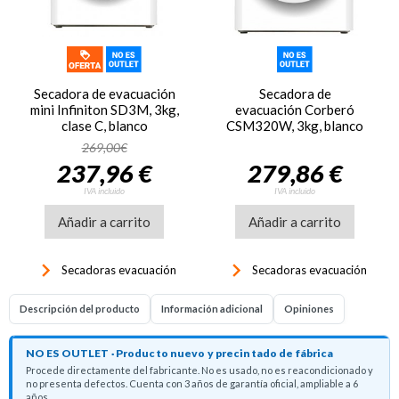
Secadora de evacuación
Secadora de
mini Infiniton SD3M, 3kg,
evacuación Corberó
clase C, blanco
CSM320W, 3kg, blanco
269,00€
237,96 €
279,86 €
IVA incluido
IVA incluido
Añadir a carrito
Añadir a carrito
keyboard_arrow_right
keyboard_arrow_right
Secadoras evacuación
Secadoras evacuación
Descripción del producto
Información adicional
Opiniones
NO ES OUTLET · Producto nuevo y precintado de fábrica
Procede directamente del fabricante. No es usado, no es reacondicionado y
no presenta defectos. Cuenta con 3 años de garantía oficial, ampliable a 6
años.