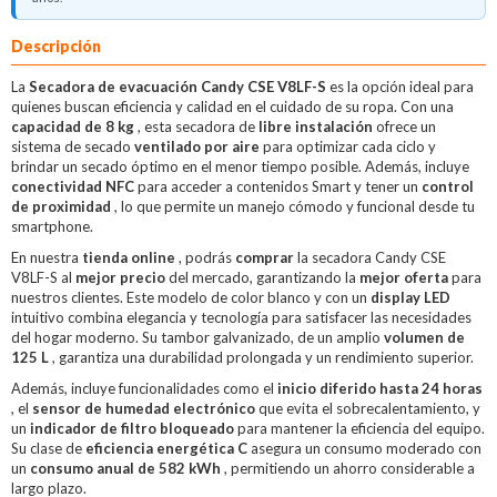
Descripción
La
Secadora de evacuación Candy CSE V8LF-S
es la opción ideal para
quienes buscan eficiencia y calidad en el cuidado de su ropa. Con una
capacidad de 8 kg
, esta secadora de
libre instalación
ofrece un
sistema de secado
ventilado por aire
para optimizar cada ciclo y
brindar un secado óptimo en el menor tiempo posible. Además, incluye
conectividad NFC
para acceder a contenidos Smart y tener un
control
de proximidad
, lo que permite un manejo cómodo y funcional desde tu
smartphone.
En nuestra
tienda online
, podrás
comprar
la secadora Candy CSE
V8LF-S al
mejor precio
del mercado, garantizando la
mejor oferta
para
nuestros clientes. Este modelo de color blanco y con un
display LED
intuitivo combina elegancia y tecnología para satisfacer las necesidades
del hogar moderno. Su tambor galvanizado, de un amplio
volumen de
125 L
, garantiza una durabilidad prolongada y un rendimiento superior.
Además, incluye funcionalidades como el
inicio diferido hasta 24 horas
, el
sensor de humedad electrónico
que evita el sobrecalentamiento, y
un
indicador de filtro bloqueado
para mantener la eficiencia del equipo.
Su clase de
eficiencia energética C
asegura un consumo moderado con
un
consumo anual de 582 kWh
, permitiendo un ahorro considerable a
largo plazo.