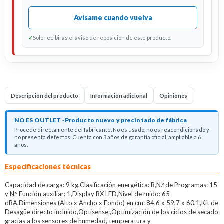
Avísame cuando vuelva
✓
Solo recibirás el aviso de reposición de este producto.
Descripción del producto
Información adicional
Opiniones
NO ES OUTLET · Producto nuevo y precintado de fábrica
Procede directamente del fabricante. No es usado, no es reacondicionado y
no presenta defectos. Cuenta con 3 años de garantía oficial, ampliable a 6
años.
Descripción del producto
Especificaciones técnicas
Capacidad de carga: 9 kg,Clasificación energética: B,N.º de Programas: 15
y N.º Función auxiliar: 1,Display BX LED,Nivel de ruido: 65
dBA,Dimensiones (Alto x Ancho x Fondo) en cm: 84,6 x 59,7 x 60,1,Kit de
Desagüe directo incluido,Optisense:,Optimización de los ciclos de secado
gracias a los sensores de humedad, temperatura y