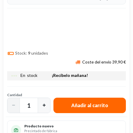
Stock:
9
unidades
Coste del envío 39,90 €
more_horiz
En stock
¡Recíbelo mañana!
Cantidad
Producto nuevo
Precintado de fábrica