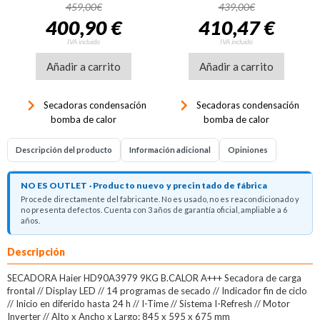
calor Corberó CSBCH930W,
MD110H80WES, 8kg,
459,00€
439,00€
9kg, clase D, 128
clase E, 142 kWh/100
400,90 €
410,47 €
kWh/100 ciclos, 64dB, 15
ciclos, 66dB, 15
programas, antiarrugas,
programas, Eco, display,
IVA incluido
IVA incluido
inicio diferido, display, luz
luz LED, bloqueo infantil,
Añadir a carrito
LED, blanco
Añadir a carrito
blanco
keyboard_arrow_right
keyboard_arrow_right
Secadoras condensación
Secadoras condensación
bomba de calor
bomba de calor
Descripción del producto
Información adicional
Opiniones
NO ES OUTLET · Producto nuevo y precintado de fábrica
Procede directamente del fabricante. No es usado, no es reacondicionado y
no presenta defectos. Cuenta con 3 años de garantía oficial, ampliable a 6
años.
Descripción
SECADORA Haier HD90A3979 9KG B.CALOR A+++ Secadora de carga
frontal // Display LED // 14 programas de secado // Indicador fin de ciclo
// Inicio en diferido hasta 24 h // I-Time // Sistema I-Refresh // Motor
Inverter // Alto x Ancho x Largo: 845 x 595 x 675 mm