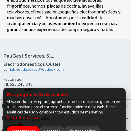
frigoríficos, hornos, placas de cocina, lavavajillas,
televisores, climatización, pequeños electrodomésticos y
muchas cosas más. Apostamos por la
calidad
, la
transparencia
y un
asesoramiento experto real
para
garantizar una experiencia de compra segura y fiable.
PauGest Services, S.L.
Electrodomésticos Outlet
contabilidadpaugest@outlook.com
Facturación:
Tlf. 625 243 343
Atención al cliente:
Esta página web usa cookies
Tlf. 685 527 519
Al hacer clic en "Aceptar", apruebas que las cookies se guarden en
Información de la empresa
tu dispositivo para el correcto funcionamiento de la web, hacer
analíticas de uso y colaborar con estudios de marketing.
Más información
Información y ayuda
1
FrigoGas · Centro de Ayuda