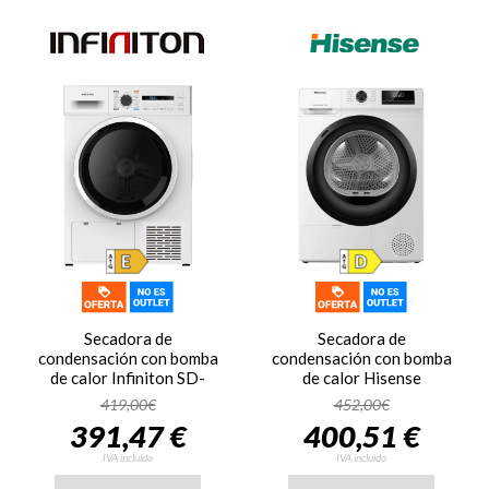
Secadora de
Secadora de
condensación con bomba
condensación con bomba
de calor Infiniton SD-
de calor Hisense
BC8EWN, 8kg, clase E,
DHQE800BW2, 8kg,
419,00€
452,00€
142 kWh/100 ciclos,
clase D, 235 kWh/100
391,47 €
400,51 €
66dB, 16 programas,
ciclos, 64dB, 16
VaporCare, luz LED,
programas, display, blanco
IVA incluido
IVA incluido
blanco