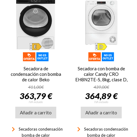
Secadora de
Secadora con bomba de
condensación con bomba
calor Candy CRO
de calor Beko
EH8N2TE-S, 8kg, clase D,
BM3T37230W, 7kg, 15
119 kWh 100 ciclos,
411,00€
439,00€
programas, 242.6
66dB, + 40 programas,
363,79 €
364,89 €
kWh/100 ciclos, 64dB, luz
Snap&Dry, WiFi,
interior DC Led, Pantalla
Bluetooth, display, blanco
IVA incluido
IVA incluido
digital, clase E, blanco
Añadir a carrito
Añadir a carrito
keyboard_arrow_right
keyboard_arrow_right
Secadoras condensación
Secadoras condensación
bomba de calor
bomba de calor