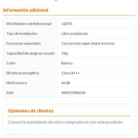
Información adicional
SKU (Número de Referencia)
132971
Tipo de instalación
Libre instalación
Funciones especiales
Con función vapor, Motor Inverter
Capacidad de carga en secado
9 kg
Color
Blanco
Eficiéncia energética
Clase A+++
Nivel sonoro
66 dB
EAN
6901570096254
Opiniones
Opiniones de clientes
Conoce la experiencia de otros compradores con este producto.