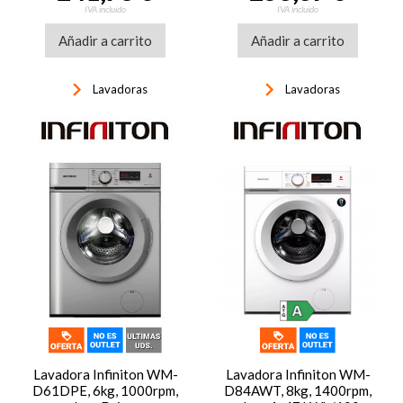
tapa desmontable, blanco
display LED, blanco
IVA incluido
IVA incluido
Añadir a carrito
Añadir a carrito
keyboard_arrow_right
keyboard_arrow_right
Lavadoras
Lavadoras
Lavadora Infiniton WM-
Lavadora Infiniton WM-
D61DPE, 6kg, 1000rpm,
D84AWT, 8kg, 1400rpm,