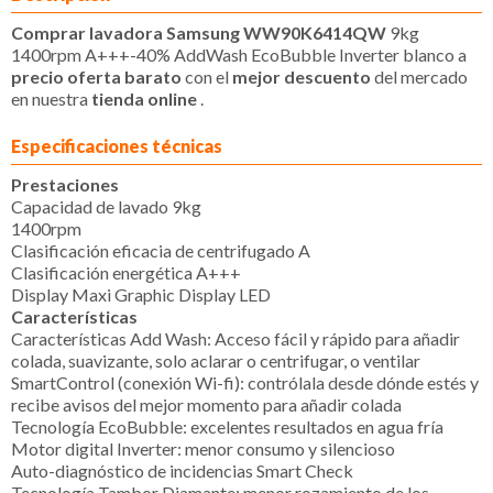
Comprar lavadora Samsung WW90K6414QW
9kg
1400rpm A+++-40% AddWash EcoBubble Inverter blanco a
precio oferta barato
con el
mejor descuento
del mercado
en nuestra
tienda online
.
Especificaciones técnicas
Prestaciones
Capacidad de lavado 9kg
1400rpm
Clasificación eficacia de centrifugado A
Clasificación energética A+++
Display Maxi Graphic Display LED
Características
Características Add Wash: Acceso fácil y rápido para añadir
colada, suavizante, solo aclarar o centrifugar, o ventilar
SmartControl (conexión Wi-fi): contrólala desde dónde estés y
recibe avisos del mejor momento para añadir colada
Tecnología EcoBubble: excelentes resultados en agua fría
Motor digital Inverter: menor consumo y silencioso
Auto-diagnóstico de incidencias Smart Check
Tecnología Tambor Diamante: menor rozamiento de los