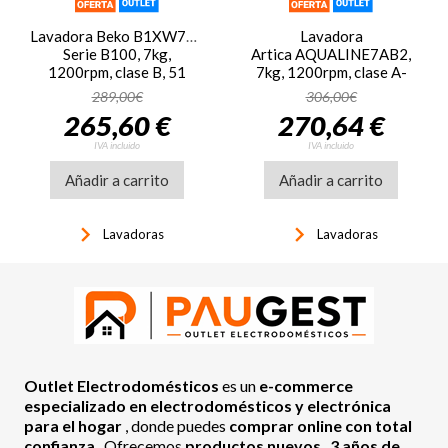
Lavadora Beko B1XW752WSPT,
Lavadora
Serie B100, 7kg,
Artica AQUALINE7AB2,
1200rpm, clase B, 51
7kg, 1200rpm, clase A-
kWh/100 ciclos, 76dB,
10%, 40 kWh/100 ciclos,
289,00€
306,00€
Vapor, 15
76dB, 16 programas,
265,60 €
270,64 €
programas, SteamCure, AquaWave,
Inverter, Vapor, display,
display LED, blanco
blanco
IVA incluido
IVA incluido
Añadir a carrito
Añadir a carrito
keyboard_arrow_right
keyboard_arrow_right
Lavadoras
Lavadoras
Outlet Electrodomésticos
es un
e-commerce
especializado en electrodomésticos y electrónica
para el hogar
, donde puedes
comprar online con total
confianza
. Ofrecemos
productos nuevos
,
3 años de