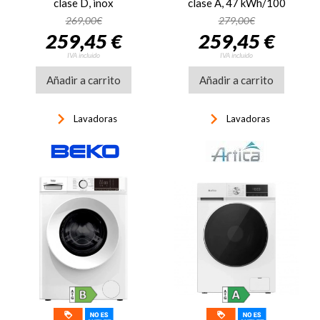
clase D, inox
clase A, 47 kWh/100
ciclos, 76dB, Inverter,
269,00€
279,00€
Vapor, 15 programas,
259,45 €
259,45 €
display, blanco
IVA incluido
IVA incluido
Añadir a carrito
Añadir a carrito
keyboard_arrow_right
keyboard_arrow_right
Lavadoras
Lavadoras