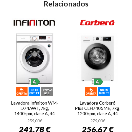
Relacionados
Lavadora Infiniton WM-
Lavadora Corberó
D74AWT, 7kg,
Plus CLH7405ME, 7kg,
1400rpm, clase A, 44
1200rpm, clase A, 44
kWh/100 ciclos, 76dB,
kWh/100 ciclos, 76dB, 15
259,00€
279,00€
Inverter, 15 programas,
programas, Inverter,
241,78 €
256,67 €
VaporCare, display LED,
Vapor, antialérgica,