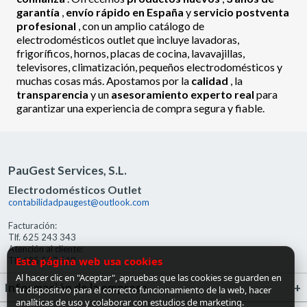
garantía
,
envío rápido en España
y
servicio postventa
profesional
, con un amplio catálogo de
electrodomésticos outlet que incluye lavadoras,
frigoríficos, hornos, placas de cocina, lavavajillas,
televisores, climatización, pequeños electrodomésticos y
muchas cosas más. Apostamos por la
calidad
, la
transparencia
y un
asesoramiento experto real
para
garantizar una experiencia de compra segura y fiable.
PauGest Services, S.L.
Electrodomésticos Outlet
contabilidadpaugest@outlook.com
Facturación:
Tlf. 625 243 343
Atención al cliente:
Esta página web usa cookies
Tlf. 685 527 519
Al hacer clic en "Aceptar", apruebas que las cookies se guarden en
Información de la empresa
tu dispositivo para el correcto funcionamiento de la web, hacer
analíticas de uso y colaborar con estudios de marketing.