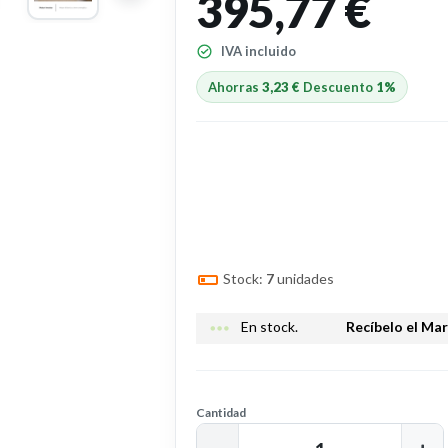
395,77 €
IVA incluido
Ahorras
3,23 €
Descuento
1%
Stock:
7
unidades
more_horiz
En stock.
Recíbelo el Ma
Cantidad