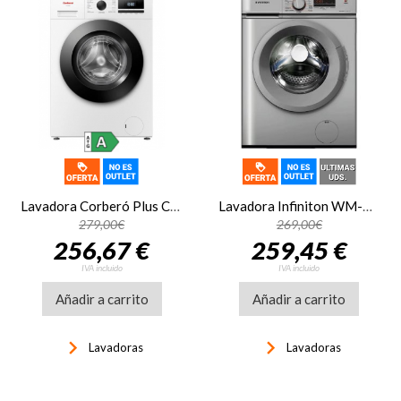
Lavadora Corberó Plus CLH7405ME, 7kg, 1200rpm, clase A, 44 kWh/100 ciclos, 76dB, 15 programas, Inverter, Vapor, antialérgica, display LED, blanco
Lavadora Infiniton WM-D61DPE, 6kg, 1000rpm, clase D, inox
279,00€
269,00€
256,67 €
259,45 €
IVA incluido
IVA incluido
Añadir a carrito
Añadir a carrito
keyboard_arrow_right
keyboard_arrow_right
Lavadoras
Lavadoras