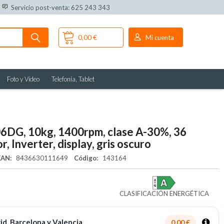
Servicio post-venta: 625 243 343
0,00 €
Mi cuenta
Foto y Vídeo
Telefonía, Tablet
DG, 10kg, 1400rpm, clase A-30%, 36
 Inverter, display, gris oscuro
EAN:
8436630111649
Código:
143164
CLASIFICACIÓN ENERGÉTICA
d, Barcelona y Valencia
0,00 €