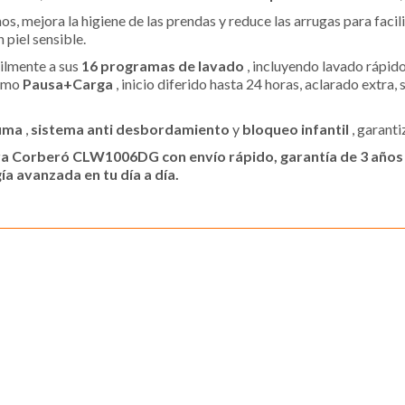
os, mejora la higiene de las prendas y reduce las arrugas para facil
 piel sensible.
ilmente a sus
16 programas de lavado
, incluyendo lavado rápi
como
Pausa+Carga
, inicio diferido hasta 24 horas, aclarado extra
puma
,
sistema anti desbordamiento
y
bloqueo infantil
, garant
a Corberó CLW1006DG con envío rápido, garantía de 3 años y
a avanzada en tu día a día.