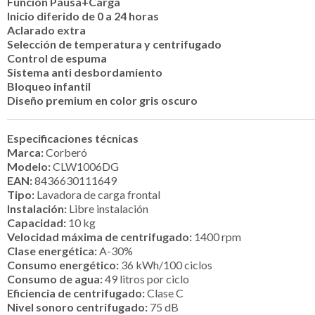
Función Pausa+Carga
Inicio diferido de 0 a 24 horas
Aclarado extra
Selección de temperatura y centrifugado
Control de espuma
Sistema anti desbordamiento
Bloqueo infantil
Diseño premium en color gris oscuro
Especificaciones técnicas
Marca:
Corberó
Modelo:
CLW1006DG
EAN:
8436630111649
Tipo:
Lavadora de carga frontal
Instalación:
Libre instalación
Capacidad:
10 kg
Velocidad máxima de centrifugado:
1400 rpm
Clase energética:
A-30%
Consumo energético:
36 kWh/100 ciclos
Consumo de agua:
49 litros por ciclo
Eficiencia de centrifugado:
Clase C
Nivel sonoro centrifugado:
75 dB