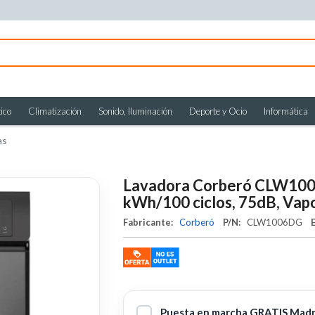
ico
Climatización
Sonido, Iluminación
Deporte y Ocio
Informática
as
Lavadora Corberó CLW1006
kWh/100 ciclos, 75dB, Vapor,
Fabricante:
Corberó
P/N:
CLW1006DG
Puesta en marcha GRATIS Madri