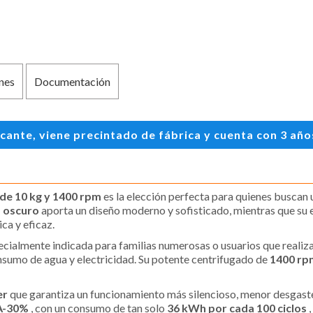
nes
Documentación
te, viene precintado de fábrica y cuenta con 3 años 
de 10 kg y 1400 rpm
es la elección perfecta para quienes buscan
s oscuro
aporta un diseño moderno y sofisticado, mientras que su e
ca y eficaz.
pecialmente indicada para familias numerosas o usuarios que realiz
sumo de agua y electricidad. Su potente centrifugado de
1400 r
er
que garantiza un funcionamiento más silencioso, menor desgaste
 A-30%
, con un consumo de tan solo
36 kWh por cada 100 ciclos