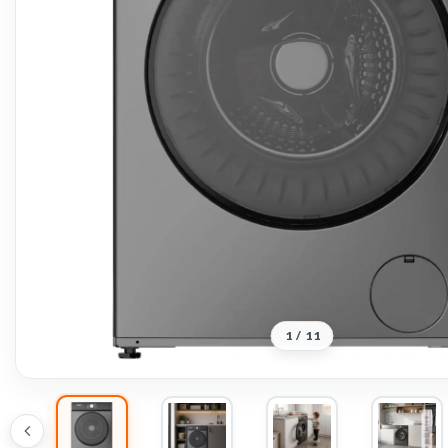
1
/
11