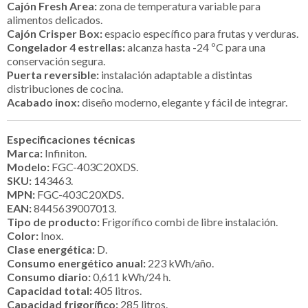
Cajón Fresh Area:
zona de temperatura variable para
alimentos delicados.
Cajón Crisper Box:
espacio específico para frutas y verduras.
Congelador 4 estrellas:
alcanza hasta -24 ºC para una
conservación segura.
Puerta reversible:
instalación adaptable a distintas
distribuciones de cocina.
Acabado inox:
diseño moderno, elegante y fácil de integrar.
Especificaciones técnicas
Marca:
Infiniton.
Modelo:
FGC-403C20XDS.
SKU:
143463.
MPN:
FGC-403C20XDS.
EAN:
8445639007013.
Tipo de producto:
Frigorífico combi de libre instalación.
Color:
Inox.
Clase energética:
D.
Consumo energético anual:
223 kWh/año.
Consumo diario:
0,611 kWh/24 h.
Capacidad total:
405 litros.
Capacidad frigorífico:
285 litros.