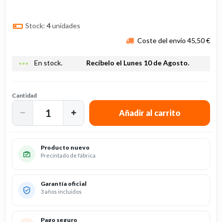
Stock:
4
unidades
Coste del envío 45,50 €
more_horiz
En stock.
Recíbelo el Lunes 10 de Agosto.
Cantidad
Producto nuevo
Precintado de fábrica
Garantía oficial
3 años incluidos
Pago seguro