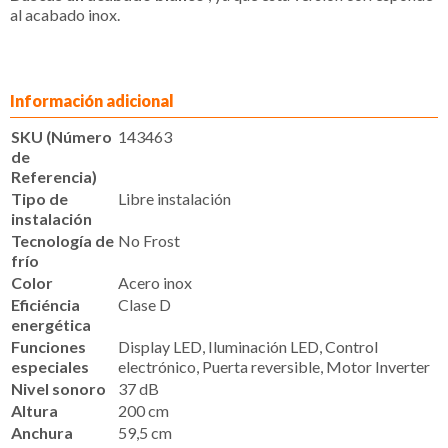
al acabado inox.
Información adicional
SKU (Número
143463
de
Referencia)
Tipo de
Libre instalación
instalación
Tecnología de
No Frost
frío
Color
Acero inox
Eficiéncia
Clase D
energética
Funciones
Display LED, Iluminación LED, Control
especiales
electrónico, Puerta reversible, Motor Inverter
Nivel sonoro
37 dB
Altura
200 cm
Anchura
59,5 cm