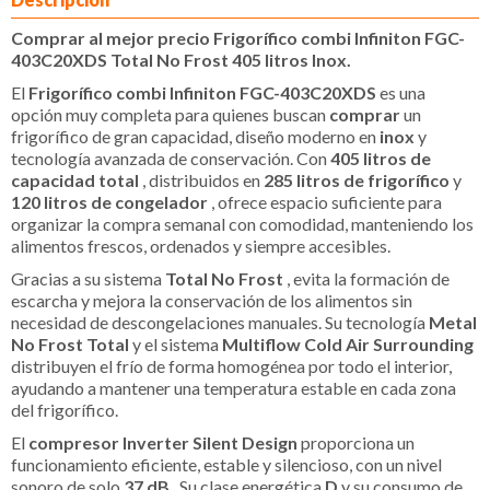
Comprar al mejor precio Frigorífico combi Infiniton FGC-
403C20XDS Total No Frost 405 litros Inox.
El
Frigorífico combi Infiniton FGC-403C20XDS
es una
opción muy completa para quienes buscan
comprar
un
frigorífico de gran capacidad, diseño moderno en
inox
y
tecnología avanzada de conservación. Con
405 litros de
capacidad total
, distribuidos en
285 litros de frigorífico
y
120 litros de congelador
, ofrece espacio suficiente para
organizar la compra semanal con comodidad, manteniendo los
alimentos frescos, ordenados y siempre accesibles.
Gracias a su sistema
Total No Frost
, evita la formación de
escarcha y mejora la conservación de los alimentos sin
necesidad de descongelaciones manuales. Su tecnología
Metal
No Frost Total
y el sistema
Multiflow Cold Air Surrounding
distribuyen el frío de forma homogénea por todo el interior,
ayudando a mantener una temperatura estable en cada zona
del frigorífico.
El
compresor Inverter Silent Design
proporciona un
funcionamiento eficiente, estable y silencioso, con un nivel
sonoro de solo
37 dB
. Su clase energética
D
y su consumo de