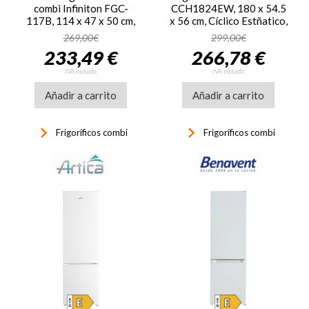
combi Infiniton FGC-
CCH1824EW, 180 x 54.5
117B, 114 x 47 x 50 cm,
x 56 cm, Cíclico Estñatico,
SmartFrost, clase E, 168
clase E, 210 kWh/año,
269,00€
299,00€
kWh/año, 39dB, 117
40dB, 262 litros,
233,49 €
266,78 €
litros, reversible, Dark
reversible, blanco
inox
IVA incluido
IVA incluido
Añadir a carrito
Añadir a carrito
keyboard_arrow_right
keyboard_arrow_right
Frigoríficos combi
Frigoríficos combi