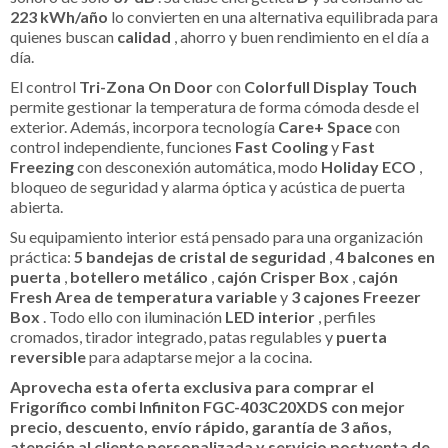
223 kWh/año
lo convierten en una alternativa equilibrada para
quienes buscan
calidad
, ahorro y buen rendimiento en el día a
día.
El control
Tri-Zona On Door
con
Colorfull Display Touch
permite gestionar la temperatura de forma cómoda desde el
exterior. Además, incorpora tecnología
Care+ Space
con
control independiente, funciones
Fast Cooling
y
Fast
Freezing
con desconexión automática, modo
Holiday ECO
,
bloqueo de seguridad y alarma óptica y acústica de puerta
abierta.
Su equipamiento interior está pensado para una organización
práctica:
5 bandejas de cristal de seguridad
,
4 balcones en
puerta
,
botellero metálico
,
cajón Crisper Box
,
cajón
Fresh Area de temperatura variable
y
3 cajones Freezer
Box
. Todo ello con iluminación
LED interior
, perfiles
cromados, tirador integrado, patas regulables y
puerta
reversible
para adaptarse mejor a la cocina.
Aprovecha esta oferta exclusiva para comprar el
Frigorífico combi Infiniton FGC-403C20XDS con mejor
precio, descuento, envío rápido, garantía de 3 años,
atención al cliente personalizada y servicio postventa de