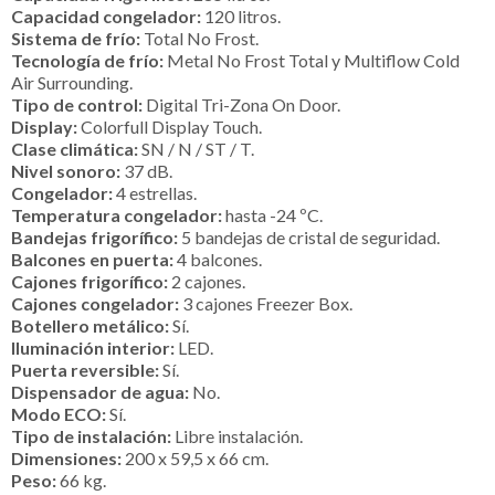
Capacidad congelador:
120 litros.
Sistema de frío:
Total No Frost.
Tecnología de frío:
Metal No Frost Total y Multiflow Cold
Air Surrounding.
Tipo de control:
Digital Tri-Zona On Door.
Display:
Colorfull Display Touch.
Clase climática:
SN / N / ST / T.
Nivel sonoro:
37 dB.
Congelador:
4 estrellas.
Temperatura congelador:
hasta -24 ºC.
Bandejas frigorífico:
5 bandejas de cristal de seguridad.
Balcones en puerta:
4 balcones.
Cajones frigorífico:
2 cajones.
Cajones congelador:
3 cajones Freezer Box.
Botellero metálico:
Sí.
Iluminación interior:
LED.
Puerta reversible:
Sí.
Dispensador de agua:
No.
Modo ECO:
Sí.
Tipo de instalación:
Libre instalación.
Dimensiones:
200 x 59,5 x 66 cm.
Peso:
66 kg.