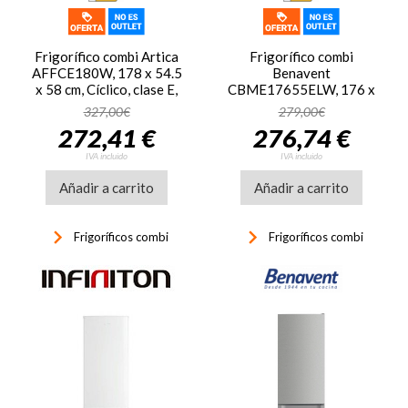
Frigorífico combi Artica
Frigorífico combi
AFFCE180W, 178 x 54.5
Benavent
x 58 cm, Cíclico, clase E,
CBME17655ELW, 176 x
204 kWh/año, 39dB, 259
54 x 55 cm, Cíclico, frío
327,00€
279,00€
litros, blanco
estático, clase E, 215
272,41 €
276,74 €
kWh/año, 39dB, 262
litros, control electrónico,
IVA incluido
IVA incluido
luz interior, estantes
Añadir a carrito
cristal, cajón verduras,
Añadir a carrito
huevera, patas
niveladoras, cubitera,
keyboard_arrow_right
keyboard_arrow_right
blanco
Frigoríficos combi
Frigoríficos combi