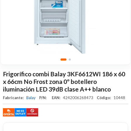
Frigorífico combi Balay 3KF6612WI 186 x 60
x 66cm No Frost zona 0º botellero
iluminación LED 39dB clase A++ blanco
Fabricante:
Balay
P/N:
EAN:
4242006268473
Código:
10448