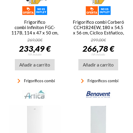
Frigorífico
Frigorífico combi Corberó
combi Infiniton FGC-
CCH1824EW, 180 x 54.5
117B, 114 x 47 x 50 cm,
x 56 cm, Cíclico Estñatico,
SmartFrost, clase E, 168
clase E, 210 kWh/año,
269,00€
299,00€
kWh/año, 39dB, 117
40dB, 262 litros,
233,49 €
266,78 €
litros, reversible, Dark
reversible, blanco
inox
IVA incluido
IVA incluido
Añadir a carrito
Añadir a carrito
keyboard_arrow_right
keyboard_arrow_right
Frigoríficos combi
Frigoríficos combi