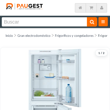
Inicio
Gran electrodoméstico
Frigoríficos y congeladores
Frigorí
1
/
2