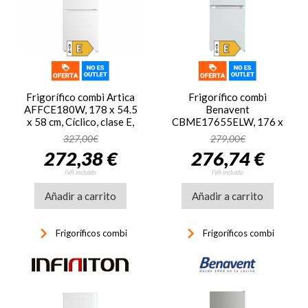
Frigorífico combi Artica
Frigorífico combi
AFFCE180W, 178 x 54.5
Benavent
x 58 cm, Cíclico, clase E,
CBME17655ELW, 176 x
204 kWh/año, 39dB, 259
54 x 55 cm, Cíclico, frío
327,00€
279,00€
litros, blanco
estático, clase E, 215
272,38 €
276,74 €
kWh/año, 39dB, 262
litros, control electrónico,
IVA incluido
IVA incluido
luz interior, estantes
Añadir a carrito
cristal, cajón verduras,
Añadir a carrito
huevera, patas
niveladoras, cubitera,
keyboard_arrow_right
keyboard_arrow_right
blanco
Frigoríficos combi
Frigoríficos combi