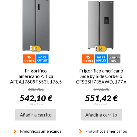
Frigorífico
Frigorífico americano
americano Artica
Side by Side Corberó
AFEA17689F553I, 176.5
CFSBSH735XWD, 177 x
x 89.7 x 70.6 cm, No
91 x 59 cm, No Frost,
628,00€
599,00€
Frost, clase E, 322
clase E, 286 kWh/año,
542,10 €
551,42 €
kWh/año, 35dB, 553
39dB, 439 litros,
litros, Inverter, luz LED,
dispensador agua,
IVA incluido
IVA incluido
display, inox
Inverter, inox
Añadir a carrito
Añadir a carrito
keyboard_arrow_right
keyboard_arrow_right
Frigoríficos americanos
Frigoríficos americanos