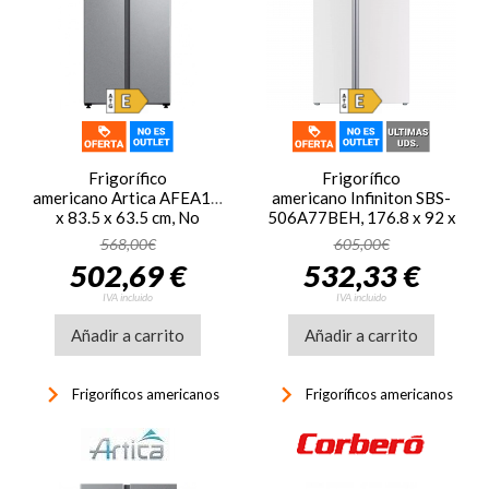
Frigorífico
Frigorífico
americano Artica AFEA17783F460I, 175.5
americano Infiniton SBS-
x 83.5 x 63.5 cm, No
506A77BEH, 176.8 x 92 x
Frost, clase E, 295
63 cm, No Frost, clase E,
568,00€
605,00€
kWh/año, 41dB, 460
314 kWh/año, 37dB, 505
502,69 €
532,33 €
litros, Inverter, display, luz
litros, Inverter, cajón
LED, silver
Fresh Zone, display, luz
IVA incluido
IVA incluido
LED, blanco
Añadir a carrito
Añadir a carrito
keyboard_arrow_right
keyboard_arrow_right
Frigoríficos americanos
Frigoríficos americanos