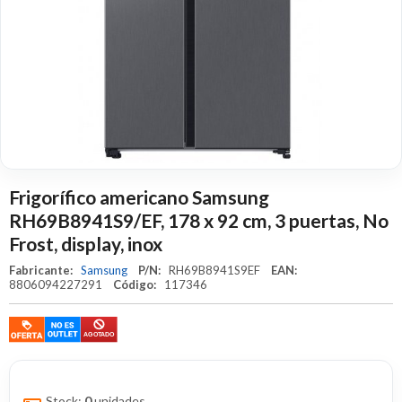
Frigorífico americano Samsung
RH69B8941S9/EF, 178 x 92 cm, 3 puertas, No
Frost, display, inox
Fabricante:
Samsung
P/N:
RH69B8941S9EF
EAN:
8806094227291
Código:
117346
Stock:
0
unidades