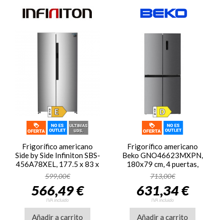
Frigorífico americano
Frigorífico americano
Side by Side Infiniton SBS-
Beko GNO46623MXPN,
456A78XEL, 177.5 x 83 x
180x79 cm, 4 puertas,
58 cm, No Frost, clase E,
NeoFrost Dual Cooling,
599,00€
713,00€
278 kWh/año, 40dB, 410
motor inverter, 466 litros,
566,49 €
631,34 €
litros, Inverter, cajón
39dB, clase D, inox
Fresh Zone, luz LED, inox
IVA incluido
IVA incluido
antihuellas
Añadir a carrito
Añadir a carrito