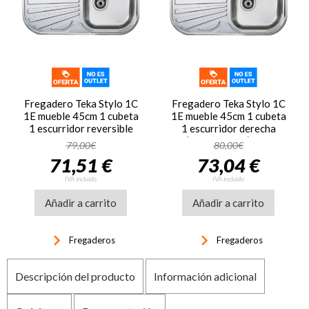
Fregadero Teka Stylo 1C
Fregadero Teka Stylo 1C
1E mueble 45cm 1 cubeta
1E mueble 45cm 1 cubeta
1 escurridor reversible
1 escurridor derecha
Ref: 10107017 inox
(orificio grifo) Ref:
79,00€
80,00€
11107020 inox
71,51 €
73,04 €
IVA incluido
IVA incluido
Añadir a carrito
Añadir a carrito
keyboard_arrow_right
keyboard_arrow_right
Fregaderos
Fregaderos
Descripción del producto
Información adicional