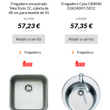
Fregadero encastrado
Fregadero Cata CB4040
Teka Stylo 1C, cubeta de
02624007/5012
40 cm, para mueble de 45
cm, ref. 10107007, inox
61,90€
63,00€
57,23 €
57,35 €
IVA incluido
IVA incluido
Añadir a carrito
Añadir a carrito
keyboard_arrow_right
keyboard_arrow_right
Fregaderos
Fregaderos