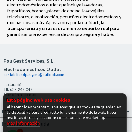
electrodomésticos outlet que incluye lavadoras,
frigoríficos, hornos, placas de cocina, lavavajillas,
televisores, climatización, pequeños electrodomésticos y
muchas cosas más. Apostamos por la
calidad
, la
transparencia
y un
asesoramiento experto real
para
garantizar una experiencia de compra segura y fiable.
PauGest Services, S.L.
Electrodomésticos Outlet
contabilidadpaugest@outlook.com
Facturación:
Tlf. 625 243 343
Atención al cliente:
Esta página web usa cookies
Tlf. 685 527 519
Al hacer clic en "Aceptar", apruebas que las cookies se guarden en
Información de la empresa
tu dispositivo para el correcto funcionamiento de la web, hacer
analíticas de uso y colaborar con estudios de marketing.
Más información
Información y ayuda
1