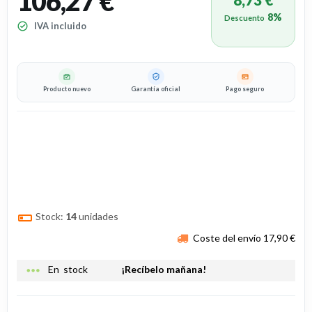
106,27 €
8%
Descuento
IVA incluido
Producto nuevo
Garantía oficial
Pago seguro
Stock:
14
unidades
Coste del envío 17,90 €
more_horiz
En stock
¡Recíbelo mañana!