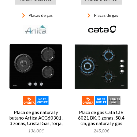
keyboard_arrow_right
keyboard_arrow_right
Placas de gas
Placas de gas
Placa de gas natural y
Placa de gas Cata CIB
butano Artica ACG60301,
6021 BK, 3 zonas, 58.4
3 zonas, Cristal Gas, forja,
cm, gas natural y gas
Wok
butano, Cristal Gas,
136,00€
245,00€
8100W, quemador y