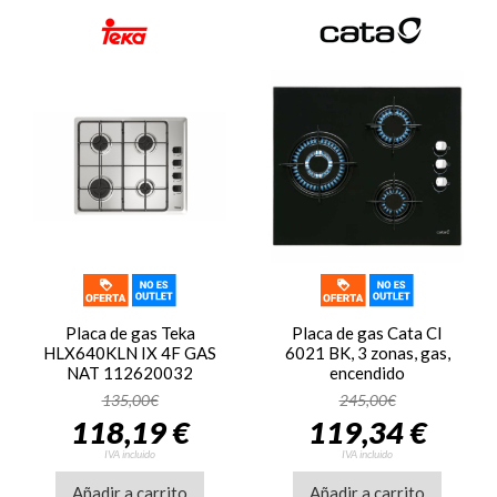
Placa de gas Teka
Placa de gas Cata CI
HLX640KLN IX 4F GAS
6021 BK, 3 zonas, gas,
NAT 112620032
encendido
eléctrico, cristal gas,
135,00€
245,00€
negro
118,19 €
119,34 €
IVA incluido
IVA incluido
Añadir a carrito
Añadir a carrito