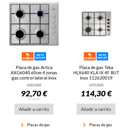
Placa de gas Artica
Placa de gas Teka
AXG6040 60cm 4 zonas
HLX640 KLA IX 4F BUT
gas control lateral inox
inox 112620019
100,00€
129,00€
92,70 €
114,30 €
IVA incluido
IVA incluido
Añadir a carrito
Añadir a carrito
keyboard_arrow_right
keyboard_arrow_right
Placas de gas
Placas de gas