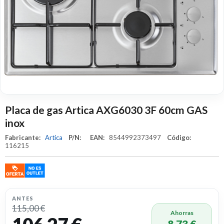
Placa de gas Artica AXG6030 3F 60cm GAS
inox
Fabricante:
Artica
P/N:
EAN:
8544992373497
Código:
116215
ANTES
115,00 €
Ahorras
8,73 €