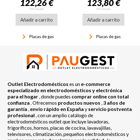
122,26 €
123,80 €
parrillas esmaltadas,
autoencendido, válvula de
IVA incluido
IVA incluido
seguridad, ref: 08068402,
Añadir a carrito
Añadir a carrito
color negro
keyboard_arrow_right
keyboard_arrow_right
Placas de gas
Placas de gas
Outlet Electrodomésticos
es un
e-commerce
especializado en electrodomésticos y electrónica
para el hogar
, donde puedes
comprar online con total
confianza
. Ofrecemos
productos nuevos
,
3 años de
garantía
,
envío rápido en España
y
servicio postventa
profesional
, con un amplio catálogo de
electrodomésticos outlet que incluye lavadoras,
frigoríficos, hornos, placas de cocina, lavavajillas,
televisores, climatización, pequeños electrodomésticos y