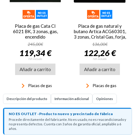
Placa de gas Cata CI
Placa de gas natural y
6021 BK, 3 zonas, gas,
butano Artica ACG60301,
encendido
3 zonas, Cristal Gas, forja,
eléctrico, cristal gas,
Wok
245,00€
136,00€
negro
119,34 €
122,26 €
IVA incluido
IVA incluido
Añadir a carrito
Añadir a carrito
keyboard_arrow_right
keyboard_arrow_right
Placas de gas
Placas de gas
Descripción del producto
Información adicional
Opiniones
NO ES OUTLET · Producto nuevo y precintado de fábrica
Procede directamente del fabricante. No es usado, no es reacondicionado y
no presenta defectos. Cuenta con 3 años de garantía oficial, ampliable a 6
años.