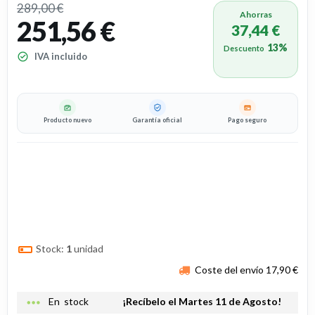
289,00 €
Ahorras
251,56 €
37,44 €
13%
Descuento
IVA incluido
Producto nuevo
Garantía oficial
Pago seguro
Stock:
1
unidad
Coste del envío 17,90 €
more_horiz
En stock
¡Recíbelo el Martes 11 de Agosto!