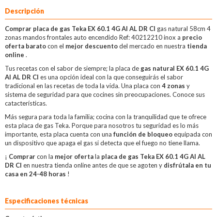
Descripción
Comprar placa de gas Teka EX 60.1 4G AI AL DR CI
gas natural 58cm 4
zonas mandos frontales auto encendido Ref: 40212210 inox a
precio
oferta barato
con el
mejor descuento
del mercado en nuestra
tienda
online
.
Tus recetas con el sabor de siempre; la placa de
gas natural EX 60.1 4G
AI AL DR CI
es una opción ideal con la que conseguirás el sabor
tradicional en las recetas de toda la vida. Una placa con
4 zonas
y
sistema de seguridad para que cocines sin preocupaciones. Conoce sus
catacterísticas.
Más segura para toda la familia; cocina con la tranquilidad que te ofrece
esta placa de gas Teka. Porque para nosotros tu seguridad es lo más
importante, esta placa cuenta con una
función de bloqueo
equipada con
un dispositivo que apaga el gas si detecta que el fuego no tiene llama.
¡
Comprar
con la
mejor oferta
la
placa de gas Teka EX 60.1 4G AI AL
DR CI
en nuestra tienda online antes de que se agoten y
disfrútala en tu
casa en 24-48 horas
!
Especificaciones técnicas