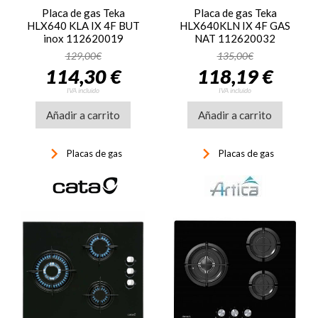
Placa de gas Teka
Placa de gas Teka
HLX640 KLA IX 4F BUT
HLX640KLN IX 4F GAS
inox 112620019
NAT 112620032
129,00€
135,00€
114,30 €
118,19 €
IVA incluido
IVA incluido
Añadir a carrito
Añadir a carrito
keyboard_arrow_right
keyboard_arrow_right
Placas de gas
Placas de gas