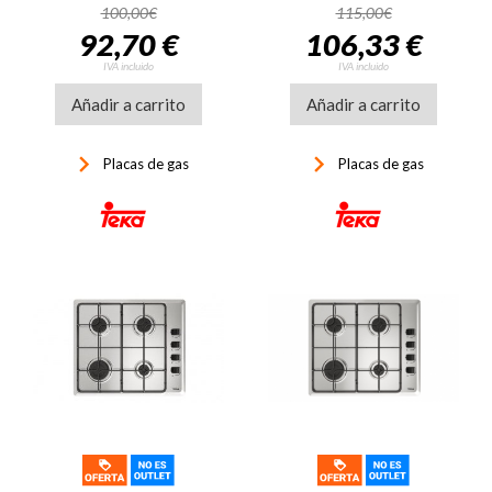
100,00€
115,00€
92,70 €
106,33 €
IVA incluido
IVA incluido
Añadir a carrito
Añadir a carrito
keyboard_arrow_right
keyboard_arrow_right
Placas de gas
Placas de gas