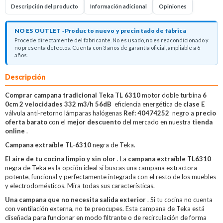
Descripción del producto
Información adicional
Opiniones
NO ES OUTLET · Producto nuevo y precintado de fábrica
Procede directamente del fabricante. No es usado, no es reacondicionado y
no presenta defectos. Cuenta con 3 años de garantía oficial, ampliable a 6
años.
Descripción
Comprar campana tradicional Teka TL 6310
motor doble turbina
6
0cm 2 velocidades 332 m3/h 56dB
eficiencia energética de
clase E
válvula anti-retorno lámparas halógenas
Ref: 40474252
negro a
precio
oferta barato
con el
mejor descuento
del mercado en nuestra
tienda
online
.
Campana extraíble TL-6310
negra de Teka.
El aire de tu cocina limpio y sin olor
. La
campana extraíble TL6310
negra de Teka es la opción ideal si buscas una campana extractora
potente, funcional y perfectamente integrada con el resto de los muebles
y electrodomésticos. Mira todas sus características.
Una campana que no necesita salida exterior
. Si tu cocina no cuenta
con ventilación externa, no te preocupes. Esta campana de Teka está
diseñada para funcionar en modo filtrante o de recirculación de forma