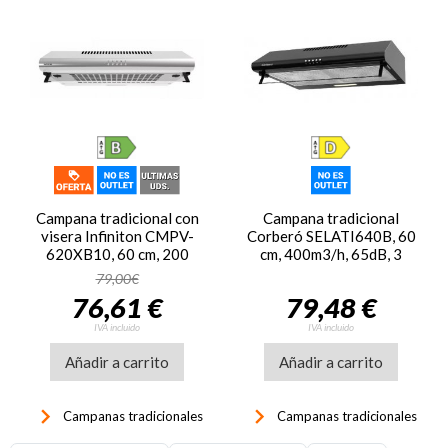
Campana tradicional con
Campana tradicional
visera Infiniton CMPV-
Corberó SELATI640B, 60
620XB10, 60 cm, 200
cm, 400m3/h, 65dB, 3
m3/h, 62dB, 3 niveles,
velocidades, clase D,
79,00€
clase B, luz LED, inox
negro
76,61 €
79,48 €
antihuellas
IVA incluido
IVA incluido
Añadir a carrito
Añadir a carrito
keyboard_arrow_right
keyboard_arrow_right
Campanas tradicionales
Campanas tradicionales