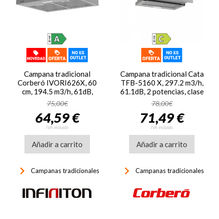
Campana tradicional
Campana tradicional Cata
Corberó IVORI626X, 60
TFB-5160 X, 297.2 m3/h,
cm, 194.5 m3/h, 61dB,
61.1dB, 2 potencias, clase
clase A+++, 3 niveles, luz
C, ref. 02034606, inox
75,00€
78,00€
LED, inox
64,59 €
71,49 €
IVA incluido
IVA incluido
Añadir a carrito
Añadir a carrito
keyboard_arrow_right
keyboard_arrow_right
Campanas tradicionales
Campanas tradicionales