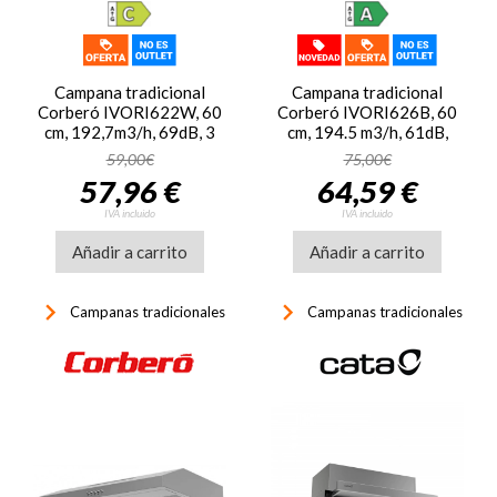
Campana tradicional
Campana tradicional
Corberó IVORI622W, 60
Corberó IVORI626B, 60
cm, 192,7m3/h, 69dB, 3
cm, 194.5 m3/h, 61dB,
velocidades, lámparas
clase A+++, 3 niveles, luz
59,00€
75,00€
LED, clase C, blanco
LED, negro
57,96 €
64,59 €
IVA incluido
IVA incluido
Añadir a carrito
Añadir a carrito
keyboard_arrow_right
keyboard_arrow_right
Campanas tradicionales
Campanas tradicionales