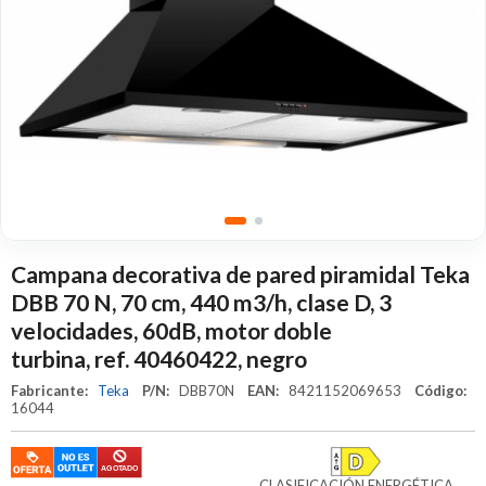
Campana decorativa de pared piramidal Teka
DBB 70 N, 70 cm, 440 m3/h, clase D, 3
velocidades, 60dB, motor doble
turbina, ref. 40460422, negro
Fabricante:
Teka
P/N:
DBB70N
EAN:
8421152069653
Código:
16044
CLASIFICACIÓN ENERGÉTICA