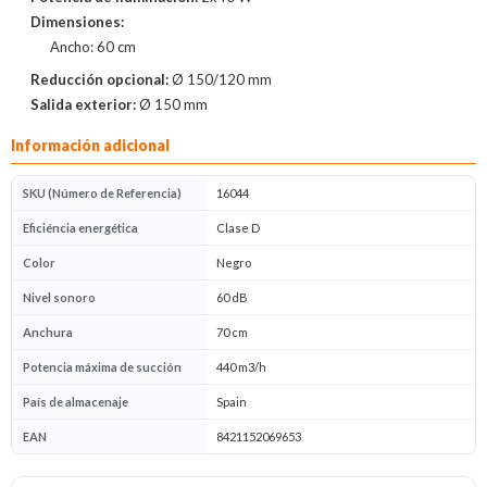
Dimensiones:
Ancho: 60 cm
Reducción opcional:
Ø 150/120 mm
Salida exterior:
Ø 150 mm
Información adicional
SKU (Número de Referencia)
16044
Eficiéncia energética
Clase D
Color
Negro
Nivel sonoro
60 dB
Anchura
70 cm
Potencia máxima de succión
440 m3/h
País de almacenaje
Spain
EAN
8421152069653
Opiniones