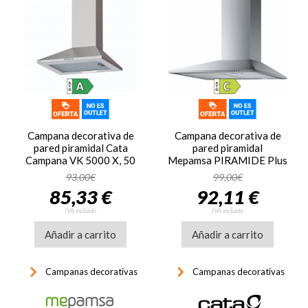
Campana decorativa de
Campana decorativa de
pared piramidal Cata
pared piramidal
Campana VK 5000 X, 50
Mepamsa PIRAMIDE Plus
cm, 477 m3/h, clase A, 3
60 X, 60 cm, 290 m3/h,
93,00€
99,00€
velocidades, 69dB, luz
clase C, 3 velocidades,
85,33 €
92,11 €
LED, inox
64dB, filtro aluminio, 2
luces LED, acero inox
IVA incluido
IVA incluido
Añadir a carrito
Añadir a carrito
keyboard_arrow_right
keyboard_arrow_right
Campanas decorativas
Campanas decorativas