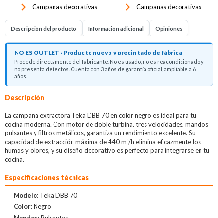
keyboard_arrow_right
keyboard_arrow_right
Campanas decorativas
Campanas decorativas
Descripción del producto
Información adicional
Opiniones
NO ES OUTLET · Producto nuevo y precintado de fábrica
Procede directamente del fabricante. No es usado, no es reacondicionado y
no presenta defectos. Cuenta con 3 años de garantía oficial, ampliable a 6
años.
Descripción
La campana extractora Teka DBB 70 en color negro es ideal para tu
cocina moderna. Con motor de doble turbina, tres velocidades, mandos
pulsantes y filtros metálicos, garantiza un rendimiento excelente. Su
capacidad de extracción máxima de 440 m³/h elimina eficazmente los
humos y olores, y su diseño decorativo es perfecto para integrarse en tu
cocina.
Especificaciones técnicas
Modelo:
Teka DBB 70
Color:
Negro
Mandos:
Pulsantes