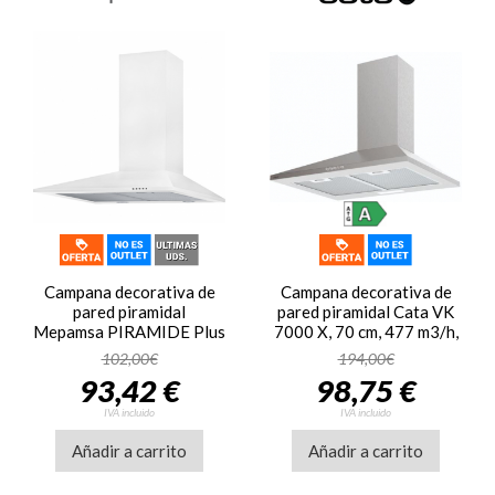
Campana decorativa de
Campana decorativa de
pared piramidal
pared piramidal Cata VK
Mepamsa PIRAMIDE Plus
7000 X, 70 cm, 477 m3/h,
60 BLANCA, 60 cm, 290
clase A, 3 velocidades,
102,00€
194,00€
m3/h, clase C, 3
69dB, luz LED, inox
93,42 €
98,75 €
velocidades, 64dB, filtro
aluminio, 2 luces LED,
IVA incluido
IVA incluido
blanco
Añadir a carrito
Añadir a carrito