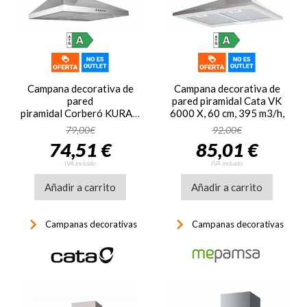
Campana decorativa de
Campana decorativa de
pared
pared piramidal Cata VK
piramidal Corberó KURAMATHI400FNX,
6000 X, 60 cm, 395 m3/h,
60 cm, 409 m3/h, clase
clase A, 3 velocidades,
79,00€
92,00€
A, 3 velocidades, 55dB,
67dB, luz LED, inox
74,51 €
85,01 €
filtro aluminio, 1 luz LED,
acero inox
IVA incluido
IVA incluido
Añadir a carrito
Añadir a carrito
keyboard_arrow_right
keyboard_arrow_right
Campanas decorativas
Campanas decorativas