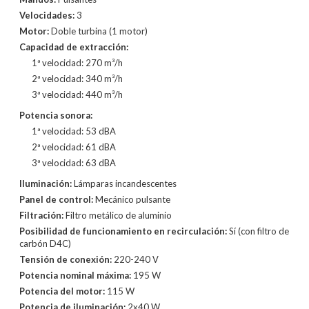
Velocidades:
3
Motor:
Doble turbina (1 motor)
Capacidad de extracción:
1ª velocidad: 270 m³/h
2ª velocidad: 340 m³/h
3ª velocidad: 440 m³/h
Potencia sonora:
1ª velocidad: 53 dBA
2ª velocidad: 61 dBA
3ª velocidad: 63 dBA
Iluminación:
Lámparas incandescentes
Panel de control:
Mecánico pulsante
Filtración:
Filtro metálico de aluminio
Posibilidad de funcionamiento en recirculación:
Sí (con filtro de
carbón D4C)
Tensión de conexión:
220-240 V
Potencia nominal máxima:
195 W
Potencia del motor:
115 W
Potencia de iluminación:
2x40 W