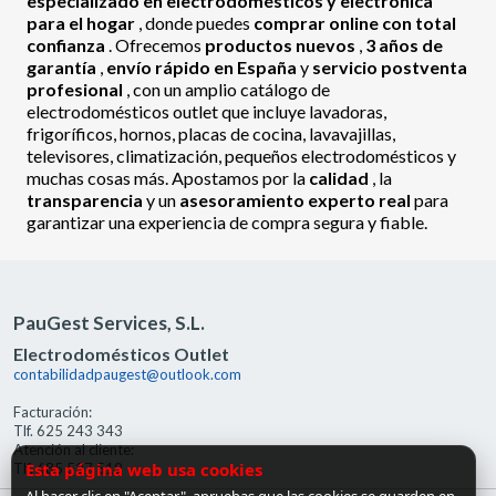
especializado en electrodomésticos y electrónica
para el hogar
, donde puedes
comprar online con total
confianza
. Ofrecemos
productos nuevos
,
3 años de
garantía
,
envío rápido en España
y
servicio postventa
profesional
, con un amplio catálogo de
electrodomésticos outlet que incluye lavadoras,
frigoríficos, hornos, placas de cocina, lavavajillas,
televisores, climatización, pequeños electrodomésticos y
muchas cosas más. Apostamos por la
calidad
, la
transparencia
y un
asesoramiento experto real
para
garantizar una experiencia de compra segura y fiable.
PauGest Services, S.L.
Electrodomésticos Outlet
contabilidadpaugest@outlook.com
Facturación:
Tlf. 625 243 343
Atención al cliente:
Esta página web usa cookies
Tlf. 685 527 519