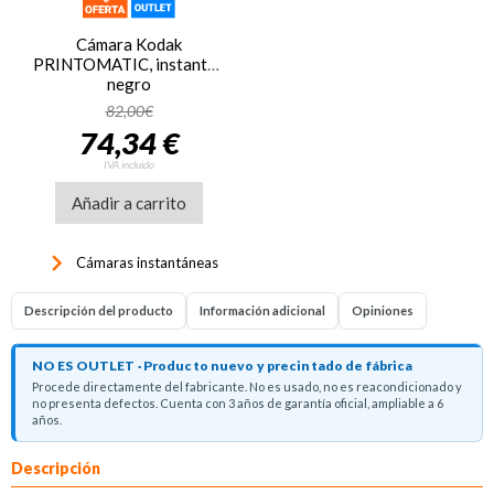
Cámara Kodak
PRINTOMATIC, instantánea,
negro
82,00€
74,34 €
IVA incluido
Añadir a carrito
keyboard_arrow_right
Cámaras instantáneas
Descripción del producto
Información adicional
Opiniones
NO ES OUTLET · Producto nuevo y precintado de fábrica
Procede directamente del fabricante. No es usado, no es reacondicionado y
no presenta defectos. Cuenta con 3 años de garantía oficial, ampliable a 6
años.
Descripción