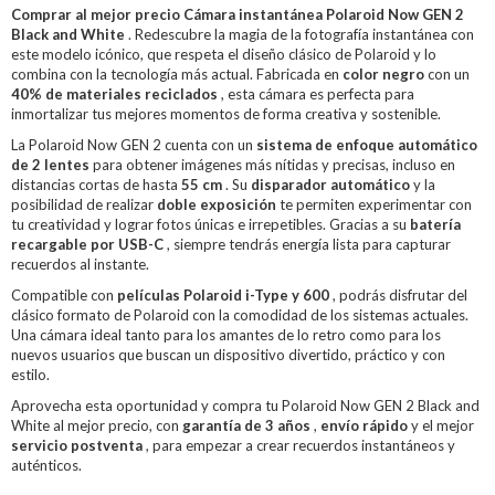
Comprar al mejor precio Cámara instantánea Polaroid Now GEN 2
Black and White
. Redescubre la magia de la fotografía instantánea con
este modelo icónico, que respeta el diseño clásico de Polaroid y lo
combina con la tecnología más actual. Fabricada en
color negro
con un
40% de materiales reciclados
, esta cámara es perfecta para
inmortalizar tus mejores momentos de forma creativa y sostenible.
La Polaroid Now GEN 2 cuenta con un
sistema de enfoque automático
de 2 lentes
para obtener imágenes más nítidas y precisas, incluso en
distancias cortas de hasta
55 cm
. Su
disparador automático
y la
posibilidad de realizar
doble exposición
te permiten experimentar con
tu creatividad y lograr fotos únicas e irrepetibles. Gracias a su
batería
recargable por USB-C
, siempre tendrás energía lista para capturar
recuerdos al instante.
Compatible con
películas Polaroid i-Type y 600
, podrás disfrutar del
clásico formato de Polaroid con la comodidad de los sistemas actuales.
Una cámara ideal tanto para los amantes de lo retro como para los
nuevos usuarios que buscan un dispositivo divertido, práctico y con
estilo.
Aprovecha esta oportunidad y compra tu Polaroid Now GEN 2 Black and
White al mejor precio, con
garantía de 3 años
,
envío rápido
y el mejor
servicio postventa
, para empezar a crear recuerdos instantáneos y
auténticos.