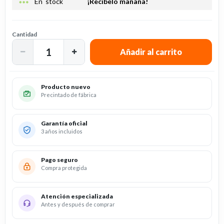
more_horiz
En stock
¡Recíbelo mañana!
Cantidad
Producto nuevo
Precintado de fábrica
Garantía oficial
3 años incluidos
Pago seguro
Compra protegida
Atención especializada
Antes y después de comprar