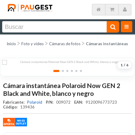
Inicio
Foto y vídeo
Cámaras de fotos
Cámaras instantáneas
1
/
6
Cámara instantánea Polaroid Now GEN 2
Black and White, blanco y negro
Fabricante:
Polaroid
P/N:
009072
EAN:
9120096773723
Código:
139436