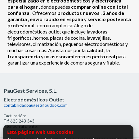
especializado en electrodomésticos y electrónica
para el hogar
, donde puedes
comprar online con total
confianza
. Ofrecemos
productos nuevos
,
3 años de
garantía
,
envío rápido en España
y
servicio postventa
profesional
, con un amplio catálogo de
electrodomésticos outlet que incluye lavadoras,
frigoríficos, hornos, placas de cocina, lavavajillas,
televisores, climatización, pequeños electrodomésticos y
muchas cosas más. Apostamos por la
calidad
, la
transparencia
y un
asesoramiento experto real
para
garantizar una experiencia de compra segura y fiable.
PauGest Services, S.L.
Electrodomésticos Outlet
contabilidadpaugest@outlook.com
Facturación:
Tlf. 625 243 343
Atención al cliente:
Esta página web usa cookies
Tlf. 685 527 519