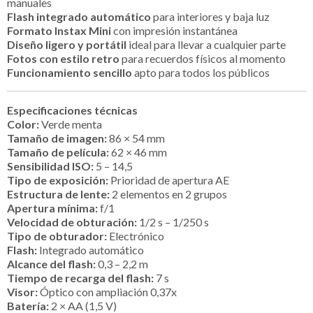
manuales
Flash integrado automático
para interiores y baja luz
Formato Instax Mini
con impresión instantánea
Diseño ligero y portátil
ideal para llevar a cualquier parte
Fotos con estilo retro
para recuerdos físicos al momento
Funcionamiento sencillo
apto para todos los públicos
Especificaciones técnicas
Color:
Verde menta
Tamaño de imagen:
86 × 54 mm
Tamaño de película:
62 × 46 mm
Sensibilidad ISO:
5 – 14,5
Tipo de exposición:
Prioridad de apertura AE
Estructura de lente:
2 elementos en 2 grupos
Apertura mínima:
f/1
Velocidad de obturación:
1/2 s – 1/250 s
Tipo de obturador:
Electrónico
Flash:
Integrado automático
Alcance del flash:
0,3 – 2,2 m
Tiempo de recarga del flash:
7 s
Visor:
Óptico con ampliación 0,37x
Batería:
2 × AA (1,5 V)