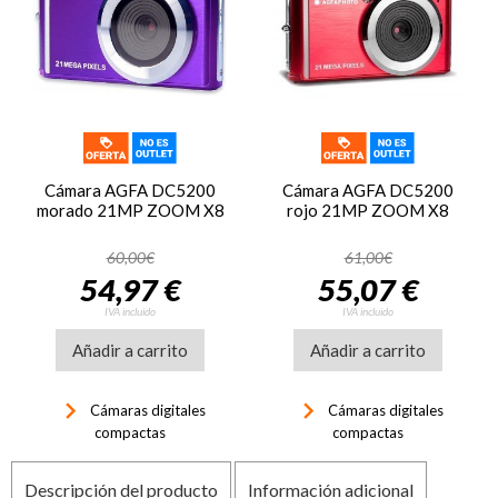
Cámara AGFA DC5200
Cámara AGFA DC5200
morado 21MP ZOOM X8
rojo 21MP ZOOM X8
60,00€
61,00€
54,97 €
55,07 €
IVA incluido
IVA incluido
Añadir a carrito
Añadir a carrito
keyboard_arrow_right
keyboard_arrow_right
Cámaras digitales
Cámaras digitales
compactas
compactas
Descripción del producto
Información adicional