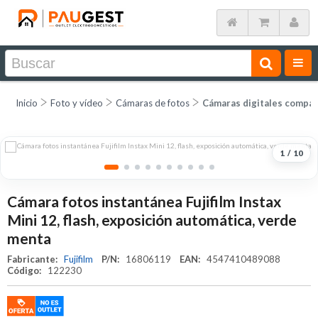
Inicio
Foto y vídeo
Cámaras de fotos
Cámaras digitales compa
1
/
10
Cámara fotos instantánea Fujifilm Instax
Mini 12, flash, exposición automática, verde
menta
Fabricante:
Fujifilm
P/N:
16806119
EAN:
4547410489088
Código:
122230