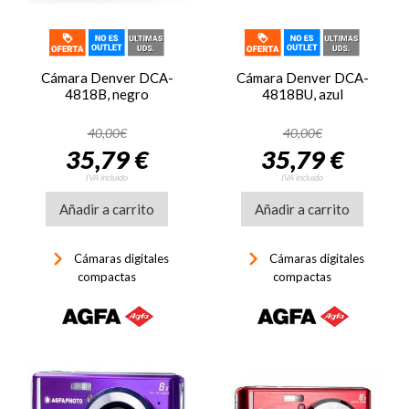
Cámara Denver DCA-
Cámara Denver DCA-
4818B, negro
4818BU, azul
40,00€
40,00€
35,79 €
35,79 €
IVA incluido
IVA incluido
Añadir a carrito
Añadir a carrito
keyboard_arrow_right
keyboard_arrow_right
Cámaras digitales
Cámaras digitales
compactas
compactas