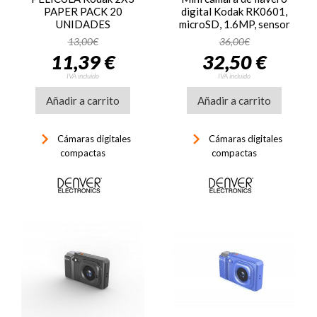
PAPER PACK 20
digital Kodak RK0601,
UNIDADES
microSD, 1.6MP, sensor
CMos, color al azar, leer
13,00€
36,00€
descripción colores
11,39 €
32,50 €
disponibles
IVA incluido
IVA incluido
Añadir a carrito
Añadir a carrito
keyboard_arrow_right
keyboard_arrow_right
Cámaras digitales
Cámaras digitales
compactas
compactas