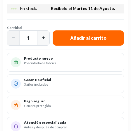
more_horiz
En stock.
Recíbelo el Martes 11 de Agosto.
Cantidad
Producto nuevo
Precintado de fábrica
Garantía oficial
3 años incluidos
Pago seguro
Compra protegida
Atención especializada
Antes y después de comprar