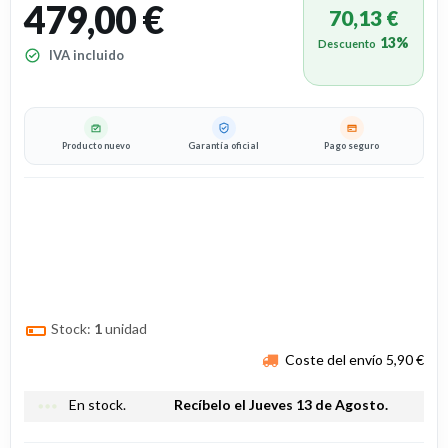
479,00 €
70,13 €
13%
Descuento
IVA incluido
Producto nuevo
Garantía oficial
Pago seguro
Stock:
1
unidad
Coste del envío 5,90 €
more_horiz
En stock.
Recíbelo el Jueves 13 de Agosto.