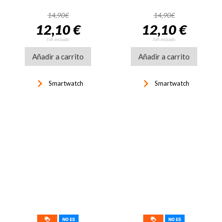
14,90€
14,90€
12,10 €
12,10 €
IVA incluido
IVA incluido
Añadir a carrito
Añadir a carrito
keyboard_arrow_right
keyboard_arrow_right
Smartwatch
Smartwatch