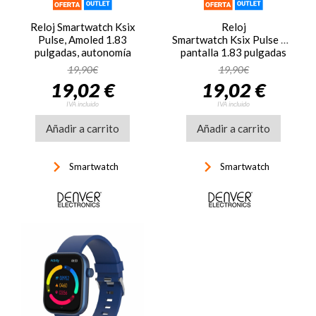
Reloj Smartwatch Ksix
Reloj
Pulse, Amoled 1.83
Smartwatch Ksix Pulse BXSW
pulgadas, autonomía
pantalla 1.83 pulgadas
hasta 7 días, resistencia
Amoled, modo deporte,
19,90€
19,90€
IP68, monitoreo Salud,
modo salud, autonomía 7
19,02 €
19,02 €
notificaciones, llamadas,
días, IP68, rosa
modo deporte, correa
IVA incluido
IVA incluido
silicona, alarma, tiempo,
calendario, beige
Añadir a carrito
Añadir a carrito
keyboard_arrow_right
keyboard_arrow_right
Smartwatch
Smartwatch