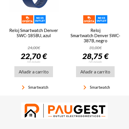
Reloj Smartwatch Denver
Reloj
SWC-185BU, azul
Smartwatch Denver SWC-
387B, negro
24,00€
31,00€
22,70 €
28,75 €
IVA incluido
IVA incluido
Añadir a carrito
Añadir a carrito
keyboard_arrow_right
keyboard_arrow_right
Smartwatch
Smartwatch