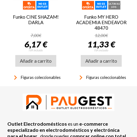
Funko CINE SHAZAM!
Funko MY HERO
DARLA
ACADEMIA ENDEAVOR
48470
7,00€
12,00€
6,17 €
11,33 €
IVA incluido
IVA incluido
Añadir a carrito
Añadir a carrito
keyboard_arrow_right
keyboard_arrow_right
Figuras coleccionables
Figuras coleccionables
Outlet Electrodomésticos
es un
e-commerce
especializado en electrodomésticos y electrónica
para el hogar
, donde puedes
comprar online con total