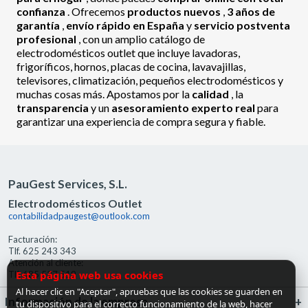
confianza
. Ofrecemos
productos nuevos
,
3 años de
garantía
,
envío rápido en España
y
servicio postventa
profesional
, con un amplio catálogo de
electrodomésticos outlet que incluye lavadoras,
frigoríficos, hornos, placas de cocina, lavavajillas,
televisores, climatización, pequeños electrodomésticos y
muchas cosas más. Apostamos por la
calidad
, la
transparencia
y un
asesoramiento experto real
para
garantizar una experiencia de compra segura y fiable.
PauGest Services, S.L.
Electrodomésticos Outlet
contabilidadpaugest@outlook.com
Facturación:
Tlf. 625 243 343
Atención al cliente:
Esta página web usa cookies
Tlf. 685 527 519
Al hacer clic en "Aceptar", apruebas que las cookies se guarden en
Información de la empresa
tu dispositivo para el correcto funcionamiento de la web, hacer