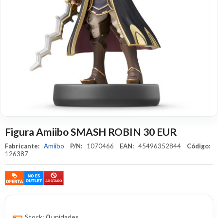
Figura Amiibo SMASH ROBIN 30 EUR
Fabricante:
Amiibo
P/N:
1070466
EAN:
45496352844
Código:
126387
Stock:
0
unidades