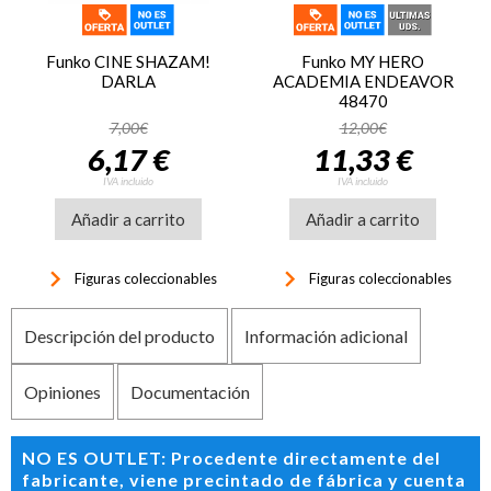
Funko CINE SHAZAM!
Funko MY HERO
DARLA
ACADEMIA ENDEAVOR
48470
7,00€
12,00€
6,17 €
11,33 €
IVA incluido
IVA incluido
Añadir a carrito
Añadir a carrito
keyboard_arrow_right
keyboard_arrow_right
Figuras coleccionables
Figuras coleccionables
Descripción del producto
Información adicional
Opiniones
Documentación
NO ES OUTLET: Procedente directamente del
fabricante, viene precintado de fábrica y cuenta