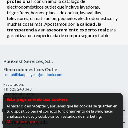
profesional
, con un amplio catálogo de
electrodomésticos outlet que incluye lavadoras,
frigoríficos, hornos, placas de cocina, lavavajillas,
televisores, climatización, pequeños electrodomésticos y
muchas cosas más. Apostamos por la
calidad
, la
transparencia
y un
asesoramiento experto real
para
garantizar una experiencia de compra segura y fiable.
PauGest Services, S.L.
Electrodomésticos Outlet
contabilidadpaugest@outlook.com
Facturación:
Tlf. 625 243 343
Atención al cliente:
Esta página web usa cookies
Tlf. 685 527 519
Al hacer clic en "Aceptar", apruebas que las cookies se guarden en
Información de la empresa
tu dispositivo para el correcto funcionamiento de la web, hacer
analíticas de uso y colaborar con estudios de marketing.
Más información
Información y ayuda