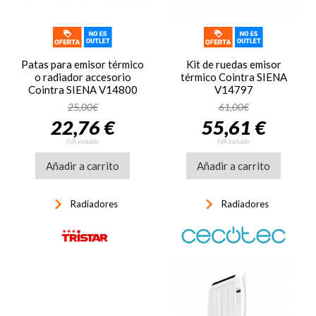
Patas para emisor térmico
Kit de ruedas emisor
o radiador accesorio
térmico Cointra SIENA
Cointra SIENA V14800
V14797
25,00€
61,00€
22,76 €
55,61 €
IVA incluido
IVA incluido
Añadir a carrito
Añadir a carrito
keyboard_arrow_right
keyboard_arrow_right
Radiadores
Radiadores