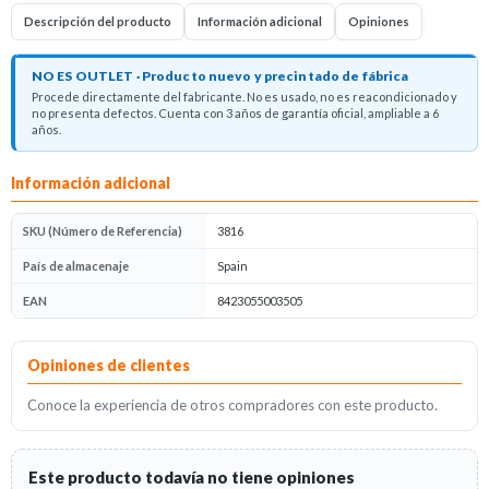
Descripción del producto
Información adicional
Opiniones
NO ES OUTLET · Producto nuevo y precintado de fábrica
Procede directamente del fabricante. No es usado, no es reacondicionado y
no presenta defectos. Cuenta con 3 años de garantía oficial, ampliable a 6
años.
Descripción del producto
Información adicional
SKU (Número de Referencia)
3816
País de almacenaje
Spain
EAN
8423055003505
Opiniones
Opiniones de clientes
Conoce la experiencia de otros compradores con este producto.
Este producto todavía no tiene opiniones