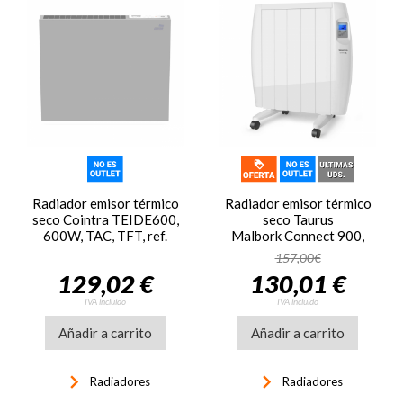
Radiador emisor térmico
Radiador emisor térmico
seco Cointra TEIDE600,
seco Taurus
600W, TAC, TFT, ref.
Malbork Connect 900,
0069
900W, 5 elementos, 3
157,00€
modos, para 9 m2, WiFi,
129,02 €
130,01 €
blanco
IVA incluido
IVA incluido
Añadir a carrito
Añadir a carrito
keyboard_arrow_right
keyboard_arrow_right
Radiadores
Radiadores