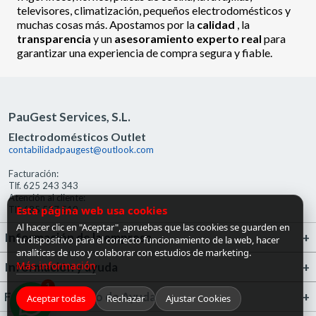
televisores, climatización, pequeños electrodomésticos y
muchas cosas más. Apostamos por la
calidad
, la
transparencia
y un
asesoramiento experto real
para
garantizar una experiencia de compra segura y fiable.
PauGest Services, S.L.
Electrodomésticos Outlet
contabilidadpaugest@outlook.com
Facturación:
Tlf. 625 243 343
Atención al cliente:
Esta página web usa cookies
Tlf. 685 527 519
Al hacer clic en "Aceptar", apruebas que las cookies se guarden en
Información de la empresa
tu dispositivo para el correcto funcionamiento de la web, hacer
analíticas de uso y colaborar con estudios de marketing.
Más información
Información y ayuda
1
FrigoGas · Centro de Ayuda
Aceptar todas
Rechazar
Ajustar Cookies
¡Hola! ¿en qué puedo ayudarte?