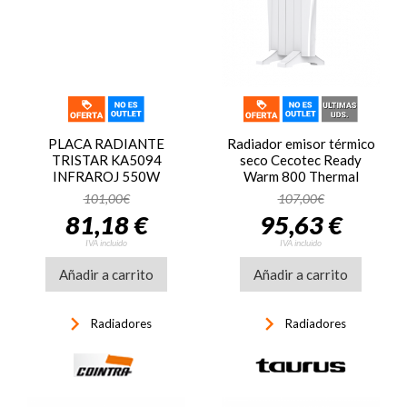
PLACA RADIANTE
Radiador emisor térmico
TRISTAR KA5094
seco Cecotec Ready
INFRAROJ 550W
Warm 800 Thermal
Connected, 4 elementos,
101,00€
107,00€
600W, WiFi, pantalla LED,
81,18 €
95,63 €
mando distancia,
temporizador
IVA incluido
IVA incluido
programable, hasta 8 m2,
Añadir a carrito
ref. 05372, blanco
Añadir a carrito
keyboard_arrow_right
keyboard_arrow_right
Radiadores
Radiadores