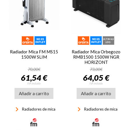
Radiador Mica FM MS15
Radiador Mica Orbegozo
1500W SLIM
RMB1500 1500W NGR
HORIZONT
70,00€
73,00€
61,54 €
64,05 €
IVA incluido
IVA incluido
Añadir a carrito
Añadir a carrito
keyboard_arrow_right
keyboard_arrow_right
Radiadores de mica
Radiadores de mica