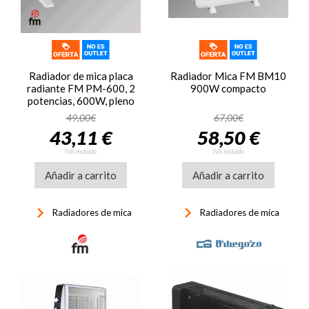
Radiador de mica placa
Radiador Mica FM BM10
radiante FM PM-600, 2
900W compacto
potencias, 600W, pleno
rendimiento en 1 min,
49,00€
67,00€
hasta 12 m2, temperatura
43,11 €
58,50 €
regulable, sin fluido,
blanco
IVA incluido
IVA incluido
Añadir a carrito
Añadir a carrito
keyboard_arrow_right
keyboard_arrow_right
Radiadores de mica
Radiadores de mica