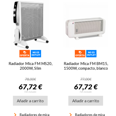
Radiador Mica FM MS20,
Radiador Mica FM BM15,
2000W, Slim
1500W, compacto, blanco
78,00€
77,00€
67,72 €
67,72 €
IVA incluido
IVA incluido
Añadir a carrito
Añadir a carrito
keyboard_arrow_right
keyboard_arrow_right
Radiadores de mica
Radiadores de mica