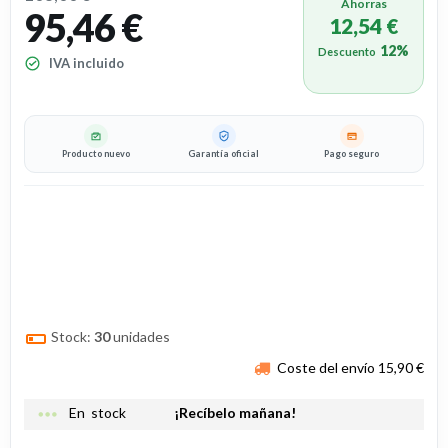
Ahorras
95,46 €
12,54 €
12%
Descuento
IVA incluido
Producto nuevo
Garantía oficial
Pago seguro
Stock:
30
unidades
Coste del envío 15,90 €
more_horiz
En stock
¡Recíbelo mañana!