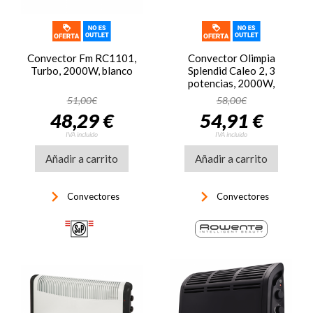
Convector Fm RC1101,
Convector Olimpia
Turbo, 2000W, blanco
Splendid Caleo 2, 3
potencias, 2000W,
termostato seguridad,
51,00€
58,00€
hasta 60 m3, blanco
48,29 €
54,91 €
IVA incluido
IVA incluido
Añadir a carrito
Añadir a carrito
keyboard_arrow_right
keyboard_arrow_right
Convectores
Convectores