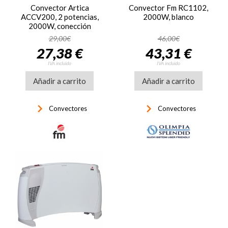
Convector Artica
Convector Fm RC1102,
ACCV200, 2 potencias,
2000W, blanco
2000W, conección
natural, termostato
29,00€
46,00€
regulable, negro
27,38 €
43,31 €
IVA incluido
IVA incluido
Añadir a carrito
Añadir a carrito
keyboard_arrow_right
keyboard_arrow_right
Convectores
Convectores