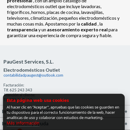
profesional
, con un amplio catálogo de
electrodomésticos outlet que incluye lavadoras,
frigoríficos, hornos, placas de cocina, lavavajillas,
televisores, climatización, pequeños electrodomésticos y
muchas cosas más. Apostamos por la
calidad
, la
transparencia
y un
asesoramiento experto real
para
garantizar una experiencia de compra segura y fiable.
PauGest Services, S.L.
Electrodomésticos Outlet
contabilidadpaugest@outlook.com
Facturación:
Tlf. 625 243 343
Atención al cliente:
Esta página web usa cookies
Tlf. 685 527 519
Al hacer clic en "Aceptar", apruebas que las cookies se guarden en
Información de la empresa
tu dispositivo para el correcto funcionamiento de la web, hacer
analíticas de uso y colaborar con estudios de marketing.
Más información
Información y ayuda