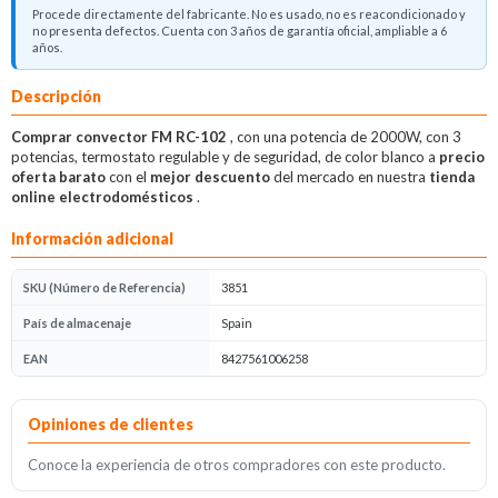
Procede directamente del fabricante. No es usado, no es reacondicionado y
no presenta defectos. Cuenta con 3 años de garantía oficial, ampliable a 6
años.
Descripción
Comprar convector FM RC-102
, con una potencia de 2000W, con 3
potencias, termostato regulable y de seguridad, de color blanco a
precio
oferta barato
con el
mejor descuento
del mercado en nuestra
tienda
online electrodomésticos
.
Información adicional
SKU (Número de Referencia)
3851
País de almacenaje
Spain
EAN
8427561006258
Opiniones
Opiniones de clientes
Conoce la experiencia de otros compradores con este producto.