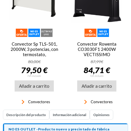
Convector Sp TLS-501,
Convector Rowenta
2000W, 3 potencias, con
CO3030F1 2400W
termostato,
VECTISSIMO
ref. 5226832600, blanco
80,00€
87,99€
y negro
79,50 €
84,71 €
IVA incluido
IVA incluido
Añadir a carrito
Añadir a carrito
keyboard_arrow_right
keyboard_arrow_right
Convectores
Convectores
Descripción del producto
Información adicional
Opiniones
NO ES OUTLET · Producto nuevo y precintado de fábrica