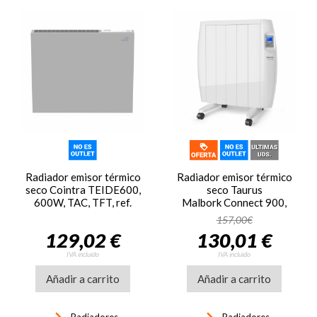
Radiador emisor térmico
Radiador emisor térmico
seco Cointra TEIDE600,
seco Taurus
600W, TAC, TFT, ref.
Malbork Connect 900,
0069
900W, 5 elementos, 3
157,00€
modos, para 9 m2, WiFi,
129,02 €
130,01 €
blanco
IVA incluido
IVA incluido
Añadir a carrito
Añadir a carrito