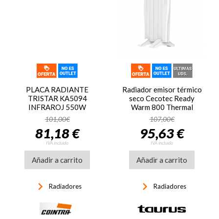
PLACA RADIANTE
Radiador emisor térmico
TRISTAR KA5094
seco Cecotec Ready
INFRAROJ 550W
Warm 800 Thermal
Connected, 4 elementos,
101,00€
107,00€
600W, WiFi, pantalla LED,
81,18 €
95,63 €
mando distancia,
temporizador
IVA incluido
IVA incluido
programable, hasta 8 m2,
Añadir a carrito
ref. 05372, blanco
Añadir a carrito
keyboard_arrow_right
keyboard_arrow_right
Radiadores
Radiadores