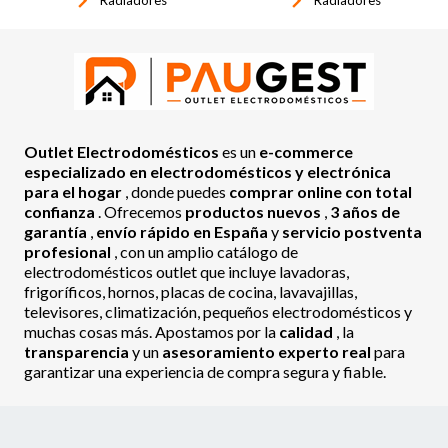
keyboard_arrow_right
keyboard_arrow_right
Radiadores
Radiadores
Outlet Electrodomésticos
es un
e-commerce
especializado en electrodomésticos y electrónica
para el hogar
, donde puedes
comprar online con total
confianza
. Ofrecemos
productos nuevos
,
3 años de
garantía
,
envío rápido en España
y
servicio postventa
profesional
, con un amplio catálogo de
electrodomésticos outlet que incluye lavadoras,
frigoríficos, hornos, placas de cocina, lavavajillas,
televisores, climatización, pequeños electrodomésticos y
muchas cosas más. Apostamos por la
calidad
, la
transparencia
y un
asesoramiento experto real
para
garantizar una experiencia de compra segura y fiable.