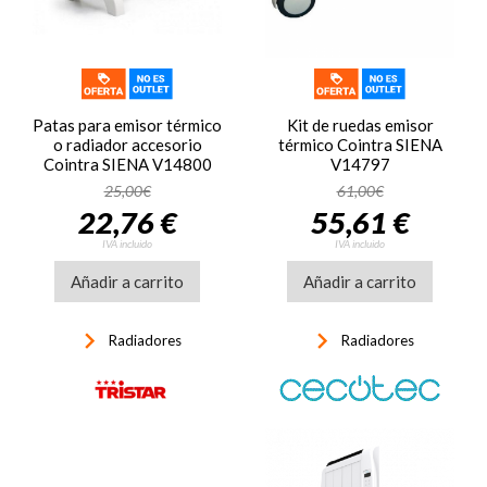
Patas para emisor térmico
Kit de ruedas emisor
o radiador accesorio
térmico Cointra SIENA
Cointra SIENA V14800
V14797
25,00€
61,00€
22,76 €
55,61 €
IVA incluido
IVA incluido
Añadir a carrito
Añadir a carrito
keyboard_arrow_right
keyboard_arrow_right
Radiadores
Radiadores