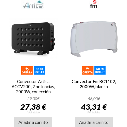
Convector Artica
Convector Fm RC1102,
ACCV200, 2 potencias,
2000W, blanco
2000W, conección
natural, termostato
29,00€
46,00€
regulable, negro
27,38 €
43,31 €
IVA incluido
IVA incluido
Añadir a carrito
Añadir a carrito