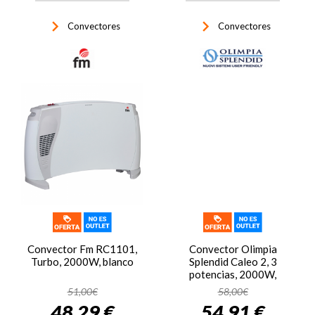
keyboard_arrow_right
keyboard_arrow_right
Convectores
Convectores
Convector Fm RC1101,
Convector Olimpia
Turbo, 2000W, blanco
Splendid Caleo 2, 3
potencias, 2000W,
termostato seguridad,
51,00€
58,00€
hasta 60 m3, blanco
48,29 €
54,91 €