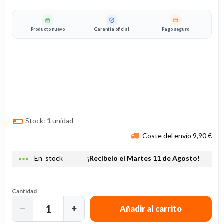
Producto nuevo
Garantía oficial
Pago seguro
Stock:
1
unidad
Coste del envío 9,90 €
more_horiz
En stock
¡Recíbelo el Martes 11 de Agosto!
Cantidad