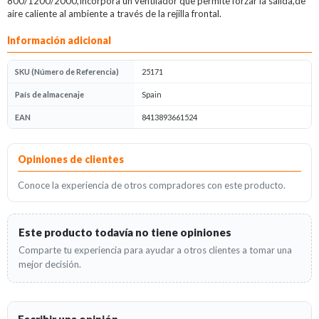
800/1200/2000,Incorpora un ventilador que permite forzar la salida,de
aire caliente al ambiente a través de la rejilla frontal.
Información adicional
SKU (Número de Referencia)
25171
País de almacenaje
Spain
EAN
8413893661524
Opiniones
Opiniones de clientes
Conoce la experiencia de otros compradores con este producto.
Este producto todavía no tiene opiniones
Comparte tu experiencia para ayudar a otros clientes a tomar una
mejor decisión.
Escribir una opinión