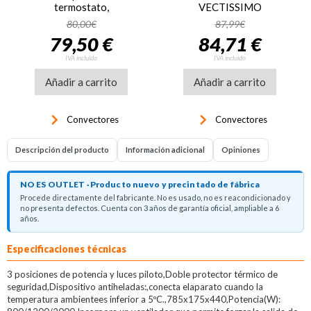
termostato,
VECTISSIMO
ref. 5226832600, blanco
80,00€
87,99€
y negro
79,50 €
84,71 €
IVA incluido
IVA incluido
Añadir a carrito
Añadir a carrito
keyboard_arrow_right
keyboard_arrow_right
Convectores
Convectores
Descripción del producto
Información adicional
Opiniones
NO ES OUTLET · Producto nuevo y precintado de fábrica
Procede directamente del fabricante. No es usado, no es reacondicionado y
no presenta defectos. Cuenta con 3 años de garantía oficial, ampliable a 6
años.
Descripción del producto
Especificaciones técnicas
3 posiciones de potencia y luces piloto,Doble protector térmico de
seguridad,Dispositivo antiheladas:,conecta elaparato cuando la
temperatura ambientees inferior a 5ºC.,785x175x440,Potencia(W):