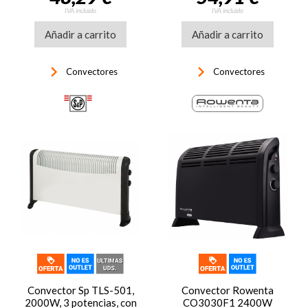
IVA incluido
IVA incluido
Añadir a carrito
Añadir a carrito
keyboard_arrow_right
keyboard_arrow_right
Convectores
Convectores
Convector Sp TLS-501,
Convector Rowenta
2000W, 3 potencias, con
CO3030F1 2400W