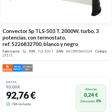
Convector Sp TLS-503 T, 2000W, turbo, 3
potencias, con termostato,
ref. 5226832700, blanco y negro
Fabricante:
Sp
P/N:
TLS-503 T
EAN:
8413893661524
Código:
25171
ANTES
93,00 €
Ahorras
92,76 €
0,24 €
0%
Descuento
IVA incluido