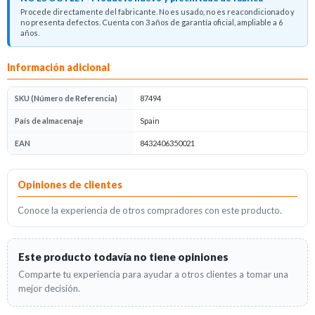
Procede directamente del fabricante. No es usado, no es reacondicionado y
no presenta defectos. Cuenta con 3 años de garantía oficial, ampliable a 6
años.
Descripción del producto
Información adicional
SKU (Número de Referencia)
87494
País de almacenaje
Spain
EAN
8432406350021
Opiniones
Opiniones de clientes
Conoce la experiencia de otros compradores con este producto.
Este producto todavía no tiene opiniones
Comparte tu experiencia para ayudar a otros clientes a tomar una
mejor decisión.