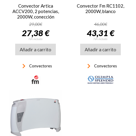
Convector Artica
Convector Fm RC1102,
ACCV200, 2 potencias,
2000W, blanco
2000W, conección
natural, termostato
29,00€
46,00€
regulable, negro
27,38 €
43,31 €
IVA incluido
IVA incluido
Añadir a carrito
Añadir a carrito
keyboard_arrow_right
keyboard_arrow_right
Convectores
Convectores