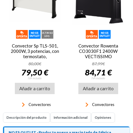
Convector Sp TLS-501,
Convector Rowenta
2000W, 3 potencias, con
CO3030F1 2400W
termostato,
VECTISSIMO
ref. 5226832600, blanco
80,00€
87,99€
y negro
79,50 €
84,71 €
IVA incluido
IVA incluido
Añadir a carrito
Añadir a carrito
keyboard_arrow_right
keyboard_arrow_right
Convectores
Convectores
Descripción del producto
Información adicional
Opiniones
NO ES OUTLET · Producto nuevo y precintado de fábrica