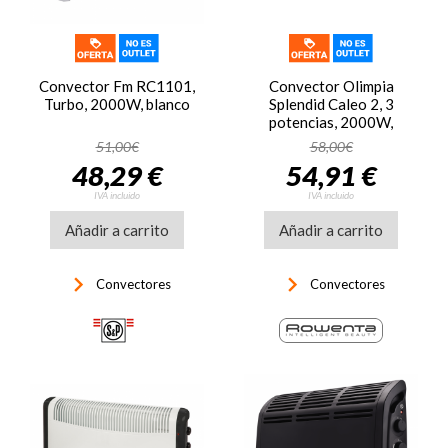
Convector Fm RC1101,
Convector Olimpia
Turbo, 2000W, blanco
Splendid Caleo 2, 3
potencias, 2000W,
termostato seguridad,
51,00€
58,00€
hasta 60 m3, blanco
48,29 €
54,91 €
IVA incluido
IVA incluido
Añadir a carrito
Añadir a carrito
keyboard_arrow_right
keyboard_arrow_right
Convectores
Convectores